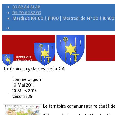
03.82.84.81.48
09.70.62.52.03
Mardi de 10H00 à 11H00 | Mercredi de 14h00 à 16h00
Itinéraires cyclables de la CA
Lommerange.fr
10 Mai 2011
16 Mars 2015
Accueil
Clics : 5525
Le territoire communautaire bénéficie 