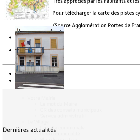
Très appréciés par les habitants et les
Vie Municipale
Pour télécharger la carte des pistes 
(Source Agglomération Portes de Fra
Précédent
Suivant
Votre Mairie
Le mot du Maire
CR des conseils municipaux
Service administratif
Le Village
La salle communale
Dernières actualités
Intercommunalité
Plan de situation