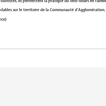
 touristes, ils permettent la pratique du vélo-loisirs en famill
cyclables sur le territoire de la Communauté d'Agglomération
nce)