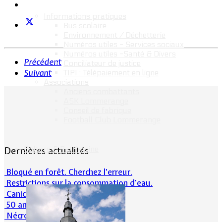
Informations pratiques
Bus scolaire
Environnement / Déchetterie
Numéros utiles - Services sociaux
Numéros utiles -Santé & Divers
Précédent
Conciliateur de justice
Suivant
TIPI : Télépaiement en ligne
Associations
Anciens combattants
ASK Lommerange
Conseil de fabrique
Football Club Lommerange
Culture & Patrimoine
Dernières actualités
Bloqué en forêt. Cherchez l’erreur.
Restrictions sur la consommation d'eau.
Canicule et milieu naturel
50 ans d’histoires de foot
Nécrologie : Norbert Lacolombe