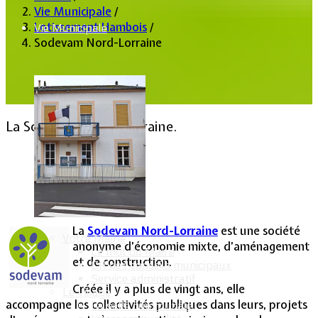
Vie Municipale
/
Lotissement Hambois
/
Vie Municipale
Sodevam Nord-Lorraine
La Sodevam Nord-Lorraine.
Lommerange.fr
16 Avril 2013
2 Août 2018
Clics : 18056
La
Sodevam Nord-Lorraine
est une société
Votre Mairie
anonyme d’économie mixte, d’aménagement
Le mot du Maire
et de construction.
CR des conseils municipaux
Service administratif
Créée il y a plus de vingt ans, elle
Le Village
accompagne les collectivités publiques dans leurs, projets
La salle communale