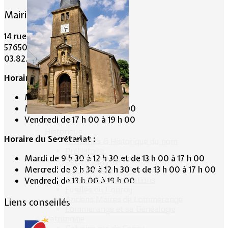
Mairie de Lommerange
14 rue Maréchal Joffre
57650 LOMMERANGE
03.82.84.81.48
Horaire de la Mairie:
Mardi de 10 h 00 à 11 h 00
Mercredi de 14 h 00 à 16 h 00
Vendredi de 17 h 00 à 19 h 00
Historique
Horaire du Secrétariat :
Armoiries & Historique du nom
Préhistoire
Mardi de 9 h 30 à 12 h 30 et de 13 h 00 à 17 h 00
Prêtres & Curés
Mercredi de 9 h 30 à 12 h 30 et de 13 h 00 à 17 h 00
Vieux métiers
Termes & dénominations
Vendredi de 13 h 00 à 19 h 00
Fusillés du Conroy
Anciens Maires de Lommerange
Liens conseillés
Lommerange et sa Généalogie
Patrimoine