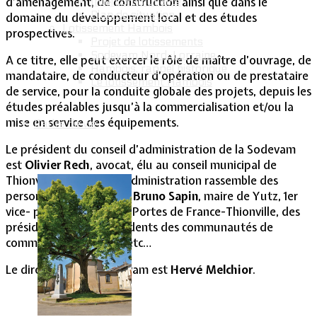
d’aménagement, de construction ainsi que dans le
Intercommunalité
Plan de situation
domaine du développement local et des études
Lotissement Hambois
prospectives.
Projet de lotissements
Sodevam Nord-Lorraine
A ce titre, elle peut exercer le rôle de maître d’ouvrage, de
Hambois, rappel historique
mandataire, de conducteur d’opération ou de prestataire
Le lotissement Hambois
de service, pour la conduite globale des projets, depuis les
études préalables jusqu’à la commercialisation et/ou la
mise en service des équipements.
Cadre de vie
Le président du conseil d’administration de la Sodevam
est
Olivier Rech
, avocat, élu au conseil municipal de
Thionville. Le conseil d’administration rassemble des
personnalités telles que
Bruno Sapin
, maire de Yutz, 1er
vice- président de la CA Portes de France-Thionville, des
présidents et vice-présidents des communautés de
communes du secteur, etc…
Le directeur de la Sodevam est
Hervé Melchior
.