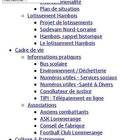
Intercommunalité
Plan de situation
Lotissement Hambois
Projet de lotissements
Sodevam Nord-Lorraine
Hambois, rappel historique
Le lotissement Hambois
Cadre de vie
Informations pratiques
Bus scolaire
Environnement / Déchetterie
Numéros utiles - Services sociaux
Numéros utiles -Santé & Divers
Conciliateur de justice
TIPI : Télépaiement en ligne
Associations
Anciens combattants
ASK Lommerange
Conseil de fabrique
Football Club Lommerange
Culture & Patrimoine