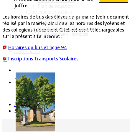
Intercommunalité
Joffre.
Plan de situation
Lotissement Hambois
Les horaires de bus des élèves du primaire (voir document
Projet de lotissements
réalisé par la mairie) ainsi que les horaires des lycéens et
Sodevam Nord-Lorraine
Hambois, rappel historique
des collégiens (document Citéline) sont téléchargeables
Le lotissement Hambois
sur le présent site internet :
Horaires du bus et ligne 94
Cadre de vie
Inscriptions Transports Scolaires
Précédent
Suivant