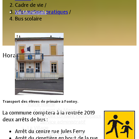
Cadre de vie
/
Informations pratiques
/
Vie Municipale
Bus scolaire
Horaires bus scolaire
Lommerange.fr
10 Septembre 2010
31 Août 2019
Clics : 23414
Transport des élèves du primaire à Fontoy.
Votre Mairie
Le mot du Maire
La commune comptera à la rentrée 2019
CR des conseils municipaux
deux arrêts de bus :
Service administratif
Le Village
Arrêt du centre rue Jules Ferry
La salle communale
Arrêt du cimetière en bout de la rue