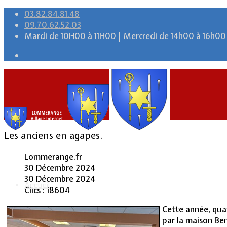
03.82.84.81.48
09.70.62.52.03
Mardi de 10H00 à 11H00 | Mercredi de 14h00 à 16h00
Les anciens en agapes.
Lommerange.fr
30 Décembre 2024
30 Décembre 2024
Accueil
Clics : 18604
Cette année, quat
par la maison Be