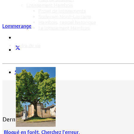
Lotissement Hambois
Projet de lotissements
Sodevam Nord-Lorraine
Hambois, rappel historique
Lommerange
Le lotissement Hambois
Cadre de vie
Suivant
Dernières actualités
Bloqué en forêt. Cherchez l’erreur.