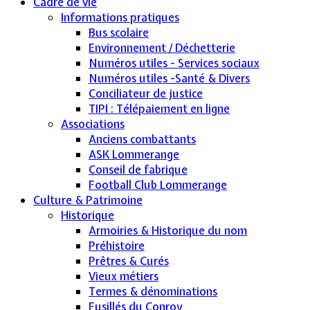
Cadre de vie
Informations pratiques
Bus scolaire
Environnement / Déchetterie
Numéros utiles - Services sociaux
Numéros utiles -Santé & Divers
Conciliateur de justice
TIPI : Télépaiement en ligne
Associations
Anciens combattants
ASK Lommerange
Conseil de fabrique
Football Club Lommerange
Culture & Patrimoine
Historique
Armoiries & Historique du nom
Préhistoire
Prêtres & Curés
Vieux métiers
Termes & dénominations
Fusillés du Conroy