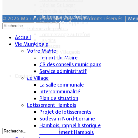
L'église St Léger
Croix de la Passion
Historique des cloches
© 2026 Mairie de Lommerange. Tous droits réservés. |
Ment
Chapelle Ste Appoline
Galeries de photos
Lommerange autrefois
Accueil
Lavoirs
Vie Municipale
Paysages
Votre Mairie
Écoles & Villageois
Le mot du Maire
Église, chapelle...
CR des conseils municipaux
Service administratif
Contact
Le Village
La salle communale
Intercommunalité
Plan de situation
Lotissement Hambois
Projet de lotissements
Sodevam Nord-Lorraine
Hambois, rappel historique
Le lotissement Hambois