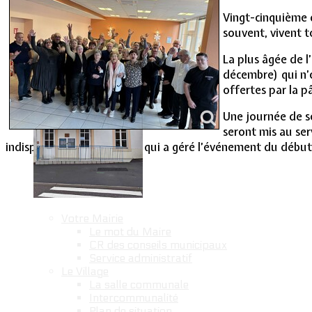
Vie Municipale
Vingt-cinquième 
souvent, vivent t
La plus âgée de l
décembre) qui n’é
offertes par la 
Une journée de so
seront mis au ser
indisponible) et Stéphanie qui a géré l’événement du début à
Votre Mairie
Le mot du Maire
CR des conseils municipaux
Service administratif
Le Village
La salle communale
Intercommunalité
Plan de situation