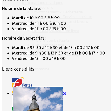
Informations pratiques
Bus scolaire
Horaire de la Mairie:
Environnement / Déchetterie
Numéros utiles - Services sociaux
Mardi de 10 h 00 à 11 h 00
Numéros utiles -Santé & Divers
Mercredi de 14 h 00 à 16 h 00
Conciliateur de justice
Vendredi de 17 h 00 à 19 h 00
TIPI : Télépaiement en ligne
Associations
Horaire du Secrétariat :
Anciens combattants
ASK Lommerange
Mardi de 9 h 30 à 12 h 30 et de 13 h 00 à 17 h 00
Conseil de fabrique
Mercredi de 9 h 30 à 12 h 30 et de 13 h 00 à 17 h 00
Football Club Lommerange
Vendredi de 13 h 00 à 19 h 00
Liens conseillés
Culture & Patrimoine
Portes de France