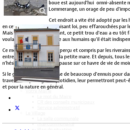
boue est aujourd’hui omni-absente met
Vie Municipale
Lommerange, un orage de peu d’import
Cet endroit a vite été adopté par les 
en cet endroit, nécessité faisant loi, peu effarouchées par 
Mais la sécheresse persistant, ce petit trou d’eau a eu tôt
voulaient faire comprendre aux humains qu’il était indispens
Ce message a très vite été perçu et compris par les riverai
entretenir artificiellement la petite mare. Et depuis, tous le
n’hésitent pas à faire une pause sur ce havre de vie de mo
Si le genre humain est cause de beaucoup d’ennuis pour dame
travers d’un petit geste quotidien, leur permettront peut-ê
et pour la nature en général.
Votre Mairie
Le mot du Maire
CR des conseils municipaux
Service administratif
Le Village
La salle communale
Intercommunalité
Plan de situation