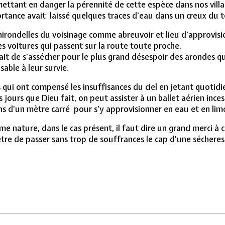
tant en danger la pérennité de cette espèce dans nos villages
ance avait laissé quelques traces d’eau dans un creux du te
hirondelles du voisinage comme abreuvoir et lieu d’approvisi
les voitures qui passent sur la route toute proche.
 fait de s’assécher pour le plus grand désespoir des arondes 
able à leur survie.
ns qui ont compensé les insuffisances du ciel en jetant quot
s jours que Dieu fait, on peut assister à un ballet aérien inces
ins d’un mètre carré pour s’y approvisionner en eau et en li
 nature, dans le cas présent, il faut dire un grand merci à ce
tre de passer sans trop de souffrances le cap d’une sécheres