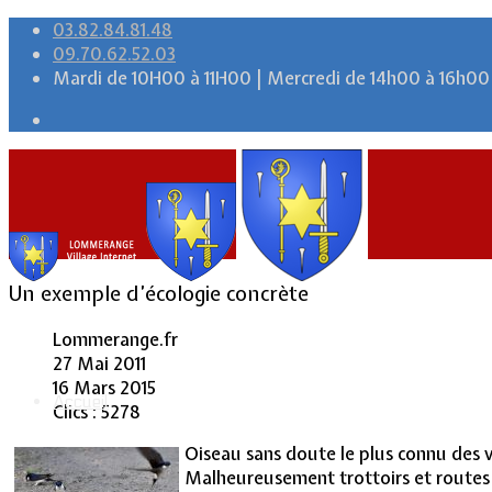
03.82.84.81.48
09.70.62.52.03
Mardi de 10H00 à 11H00 | Mercredi de 14h00 à 16h00
Un exemple d’écologie concrète
Lommerange.fr
27 Mai 2011
16 Mars 2015
Accueil
Clics : 5278
Oiseau sans doute le plus connu des vi
Malheureusement trottoirs et routes s