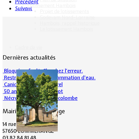
Précédent
Lotissement Hambois
Suivant
Projet de lotissements
Sodevam Nord-Lorraine
Hambois, rappel historique
Le lotissement Hambois
Cadre de vie
Dernières actualités
Bloqué en forêt. Cherchez l’erreur.
Restrictions sur la consommation d'eau.
Canicule et milieu naturel
50 ans d’histoires de foot
Nécrologie : Norbert Lacolombe
Mairie de Lommerange
14 rue Maréchal Joffre
57650 LOMMERANGE
03.82.84.81.48