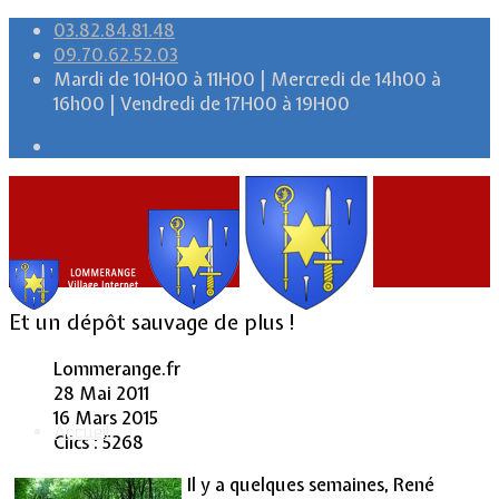
03.82.84.81.48
09.70.62.52.03
Mardi de 10H00 à 11H00 | Mercredi de 14h00 à
16h00 | Vendredi de 17H00 à 19H00
Et un dépôt sauvage de plus !
Lommerange.fr
28 Mai 2011
16 Mars 2015
Accueil
Clics : 5268
Il y a quelques semaines, René