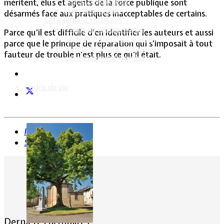
Intercommunalité
méritent, élus et agents de la force publique sont
Plan de situation
désarmés face aux pratiques inacceptables de certains.
Lotissement Hambois
Projet de lotissements
Parce qu’il est difficile d’en identifier les auteurs et aussi
Sodevam Nord-Lorraine
parce que le principe de réparation qui s’imposait à tout
Hambois, rappel historique
fauteur de trouble n’est plus ce qu’il était.
Le lotissement Hambois
Cadre de vie
Précédent
Suivant
Dernières actualités