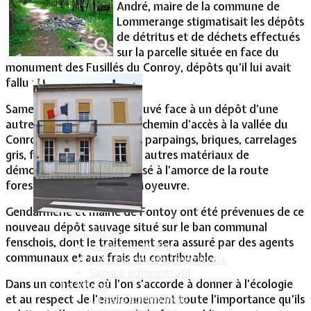
André, maire de la commune de
Lommerange stigmatisait les dépôts
Vie Municipale
de détritus et de déchets effectués
sur la parcelle située en face du
monument des Fusillés du Conroy, dépôts qu’il lui avait
fallu faire enlever.
Samedi matin, il s’est retrouvé face à un dépôt d’une
autre nature qui barrait le chemin d’accès à la vallée du
Conroy. Un chargement de parpaings, briques, carrelages
gris, fers à béton, piliers et autres matériaux de
démolition avait été déversé à l’amorce de la route
forestière de la forêt de Moyeuvre.
Gendarmerie et mairie de Fontoy ont été prévenues de ce
nouveau dépôt sauvage situé sur le ban communal
Votre Mairie
fenschois, dont le traitement sera assuré par des agents
Le mot du Maire
communaux et aux frais du contribuable.
CR des conseils municipaux
Service administratif
Dans un contexte où l’on s’accorde à donner à l’écologie
Le Village
et au respect de l’environnement toute l’importance qu’ils
La salle communale