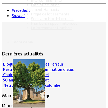
Intercommunalité
Plan de situation
Lotissement Hambois
Précédent
Projet de lotissements
Suivant
Sodevam Nord-Lorraine
Hambois, rappel historique
Le lotissement Hambois
Cadre de vie
Dernières actualités
Bloqué en forêt. Cherchez l’erreur.
Restrictions sur la consommation d'eau.
Canicule et milieu naturel
50 ans d’histoires de foot
Nécrologie : Norbert Lacolombe
Mairie de Lommerange
14 rue Maréchal Joffre