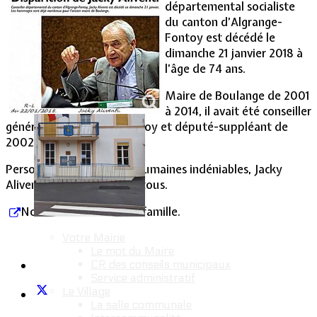
départemental socialiste
du canton d’Algrange-
Vie Municipale
Fontoy est décédé le
dimanche 21 janvier 2018 à
l’âge de 74 ans.
Maire de Boulange de 2001
à 2014, il avait été conseiller
général du canton de Fontoy et député-suppléant de
2002 à 2017.
Personnage aux qualités humaines indéniables, Jacky
Aliventi était apprécié de tous.
Nos condoléances à sa famille.
Votre Mairie
Le mot du Maire
CR des conseils municipaux
Service administratif
Le Village
La salle communale