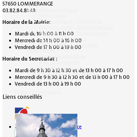
57650 LOMMERANGE
Informations pratiques
03.82.84.81.48
Bus scolaire
Environnement / Déchetterie
Horaire de la Mairie:
Numéros utiles - Services sociaux
Numéros utiles -Santé & Divers
Mardi de 10 h 00 à 11 h 00
Conciliateur de justice
Mercredi de 14 h 00 à 16 h 00
TIPI : Télépaiement en ligne
Vendredi de 17 h 00 à 19 h 00
Associations
Anciens combattants
Horaire du Secrétariat :
ASK Lommerange
Conseil de fabrique
Mardi de 9 h 30 à 12 h 30 et de 13 h 00 à 17 h 00
Football Club Lommerange
Mercredi de 9 h 30 à 12 h 30 et de 13 h 00 à 17 h 00
Vendredi de 13 h 00 à 19 h 00
Culture & Patrimoine
Liens conseillés
Portes de France