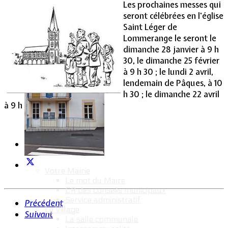
Les prochaines messes qui
seront célébrées en l'église
Vie Municipale
Saint Léger de
Lommerange le seront le
dimanche 28 janvier à 9 h
30, le dimanche 25 février
à 9 h 30 ; le lundi 2 avril,
lendemain de Pâques, à 10
h 30 ; le dimanche 22 avril
à 9 h 30.
Votre Mairie
Le mot du Maire
CR des conseils municipaux
Service administratif
Précédent
Le Village
Suivant
La salle communale