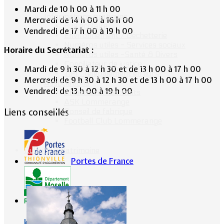
Mardi de 10 h 00 à 11 h 00
Informations pratiques
Mercredi de 14 h 00 à 16 h 00
Bus scolaire
Vendredi de 17 h 00 à 19 h 00
Environnement / Déchetterie
Numéros utiles - Services sociaux
Horaire du Secrétariat :
Numéros utiles -Santé & Divers
Conciliateur de justice
Mardi de 9 h 30 à 12 h 30 et de 13 h 00 à 17 h 00
TIPI : Télépaiement en ligne
Mercredi de 9 h 30 à 12 h 30 et de 13 h 00 à 17 h 00
Associations
Vendredi de 13 h 00 à 19 h 00
Anciens combattants
ASK Lommerange
Liens conseillés
Conseil de fabrique
Football Club Lommerange
Culture & Patrimoine
Portes de France
CG57