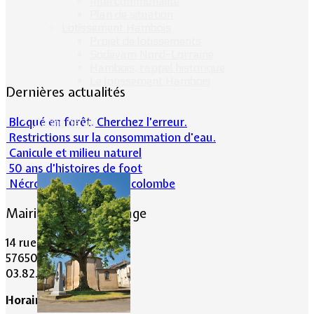
Intercommunalité
Plan de situation
Lotissement Hambois
Projet de lotissements
Sodevam Nord-Lorraine
Hambois, rappel historique
Le lotissement Hambois
Dernières actualités
Bloqué en forêt. Cherchez l’erreur.
Cadre de vie
Restrictions sur la consommation d'eau.
Canicule et milieu naturel
50 ans d’histoires de foot
Nécrologie : Norbert Lacolombe
Mairie de Lommerange
14 rue Maréchal Joffre
57650 LOMMERANGE
03.82.84.81.48
Horaire de la Mairie: