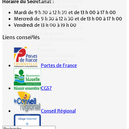
Calvaire rue de Sancy
Horaire du Secrétariat :
Fontaine du Conroy
L'église St Léger
Mardi de 9 h 30 à 12 h 30 et de 13 h 00 à 17 h 00
Croix de la Passion
Mercredi de 9 h 30 à 12 h 30 et de 13 h 00 à 17 h 00
Historique des cloches
Vendredi de 13 h 00 à 19 h 00
Chapelle Ste Appoline
Galeries de photos
Liens conseillés
Lommerange autrefois
Lavoirs
Paysages
Écoles & Villageois
Église, chapelle...
Portes de France
Contact
CG57
Conseil Régional