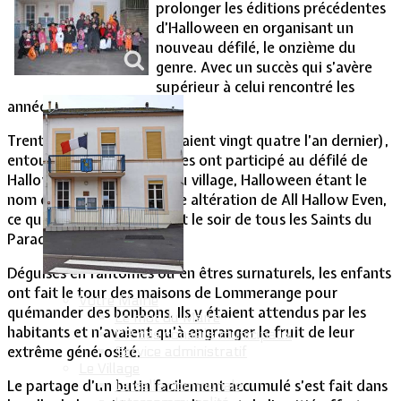
prolonger les éditions précédentes
d’Halloween en organisant un
Vie Municipale
nouveau défilé, le onzième du
genre. Avec un succès qui s’avère
supérieur à celui rencontré les
années précédentes.
Trente trois enfants (ils étaient vingt quatre l’an dernier),
entourés d’autant d’adultes ont participé au défilé de
Halloween dans les rues du village, Halloween étant le
nom d’une fête qui est une altération de All Hallow Even,
ce qui signifie littéralement le soir de tous les Saints du
Paradis.
Déguisés en fantômes ou en êtres surnaturels, les enfants
ont fait le tour des maisons de Lommerange pour
Votre Mairie
quémander des bonbons. Ils y étaient attendus par les
Le mot du Maire
habitants et n’avaient qu’à engranger le fruit de leur
CR des conseils municipaux
extrême générosité.
Service administratif
Le Village
Le partage d’un butin facilement accumulé s’est fait dans
La salle communale