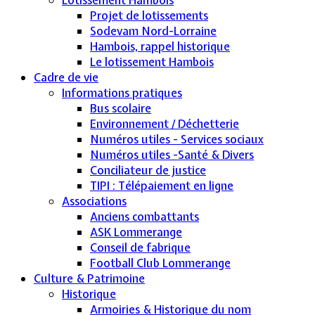
Projet de lotissements
Sodevam Nord-Lorraine
Hambois, rappel historique
Le lotissement Hambois
Cadre de vie
Informations pratiques
Bus scolaire
Environnement / Déchetterie
Numéros utiles - Services sociaux
Numéros utiles -Santé & Divers
Conciliateur de justice
TIPI : Télépaiement en ligne
Associations
Anciens combattants
ASK Lommerange
Conseil de fabrique
Football Club Lommerange
Culture & Patrimoine
Historique
Armoiries & Historique du nom