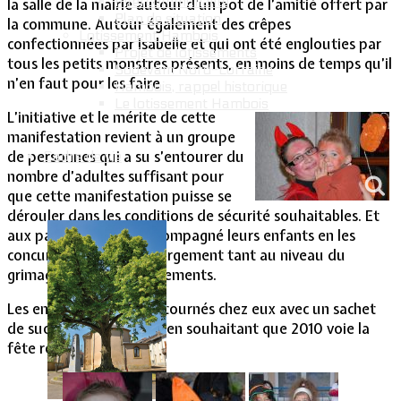
Intercommunalité
la salle de la mairie autour d’un pot de l’amitié offert par
Plan de situation
la commune. Autour également des crêpes
Lotissement Hambois
confectionnées par Isabelle et qui ont été englouties par
Projet de lotissements
tous les petits monstres présents, en moins de temps qu’il
Sodevam Nord-Lorraine
n’en faut pour les faire
Hambois, rappel historique
Le lotissement Hambois
L’initiative et le mérite de cette
manifestation revient à un groupe
de personnes qui a su s’entourer du
Cadre de vie
nombre d’adultes suffisant pour
que cette manifestation puisse se
dérouler dans les conditions de sécurité souhaitables. Et
aux parents qui ont accompagné leurs enfants en les
concurrençant parfois largement tant au niveau du
grimage que des déguisements.
Les enfants s’en sont retournés chez eux avec un sachet
de sucreries bien rempli en souhaitant que 2010 voie la
fête reconduite.