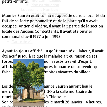
Intercommunalité
petits-enfants.
Plan de situation
Lotissement Hambois
Projet de lotissements
Maurice Sauren était connu et apprécié dans la localité du
Sodevam Nord-Lorraine
fait de sa forte personnalité et de la place qu’il y avait
Hambois, rappel historique
occupée. Ancien d’Algérie, il avait fait partie de la section
Le lotissement Hambois
locale des Anciens Combattants. Il avait été ouvrier
communal d’avril 1977 à juin 1995.
Cadre de vie
Ayant toujours affiché un goût marqué du labeur, il avait
été actif jusqu’à ce que la maladie ait eu raison de ses
forces. Il n’en était pas moins resté très vif d’esprit,
affichant une somme impressionnante de souvenirs qui
faisait de lui une des mémoires vivantes du village.
Les derniers adieux à Maurice Sauren auront lieu le
mercredi 27 janvier à 16 h 30 à la salle mortuaire du
cimetière Saint-François à Thionville.
Son corps sera déposé dès le mardi 26 janvier, 14 heures,