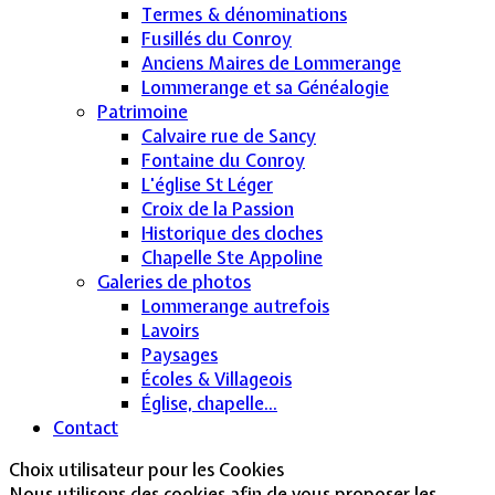
Termes & dénominations
Fusillés du Conroy
Anciens Maires de Lommerange
Lommerange et sa Généalogie
Patrimoine
Calvaire rue de Sancy
Fontaine du Conroy
L'église St Léger
Croix de la Passion
Historique des cloches
Chapelle Ste Appoline
Galeries de photos
Lommerange autrefois
Lavoirs
Paysages
Écoles & Villageois
Église, chapelle...
Contact
Choix utilisateur pour les Cookies
Nous utilisons des cookies afin de vous proposer les