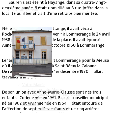
Sauren s’est éteint à Hayange, dans sa quatre-vingt-
deuxième année. Il était domicilié au 8 rue Joffre dans la
Vie Municipale
localité où il bénéficiait d’une retraite bien méritée.
Né le 31 décembre 1934 à Ottange, il avait vécu à
Rochonvillers avant que de venir à Lommerange le 24 avril
1958 pour y tenir la ferme de la place. Il avait épousé
Anne-Marie Clausse le 1er octobre 1960 à Lommerange.
Le 1er janvier 1968, il quittait Lommerange pour la Meuse
où il allait tenir une ferme à Saint Rémy la Calonne.
De retour à Lommerange le 1er décembre 1970, il allait
travailler à la SILF.
Votre Mairie
Le mot du Maire
De son union avec Anne-Marie-Clausse sont nés trois
CR des conseils municipaux
enfants : Corinne née en 1961, Pascal, conseiller municipal,
Service administratif
né en 1962 et Vivianne née en 1964. Il était entouré de
Le Village
l’affection de sept petits-enfants et de cinq arrière-
La salle communale