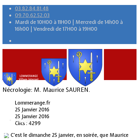
03.82.84.81.48
09.70.62.52.03
Mardi de 10H00 à 11H00 | Mercredi de 14h00 à
16h00 | Vendredi de 17H00 à 19H00
Nécrologie: M. Maurice SAUREN.
Lommerange.fr
25 Janvier 2016
25 Janvier 2016
Accueil
Clics : 4299
C’est le dimanche 25 janvier, en soirée, que Maurice