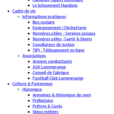
Le lotissement Hambois
Cadre de vie
Informations pratiques
Bus scolaire
Environnement / Déchetterie
Numéros utiles - Services sociaux
Numéros utiles -Santé & Divers
Conciliateur de justice
TIPI : Télépaiement en ligne
Associations
Anciens combattants
ASK Lommerange
Conseil de fabrique
Football Club Lommerange
Culture & Patrimoine
Historique
Armoiries & Historique du nom
Préhistoire
Prêtres & Curés
Vieux métiers