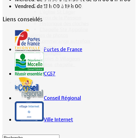
Calvaire rue de Sancy
Vendredi de 13 h 00 à 19 h 00
Fontaine du Conroy
L'église St Léger
Croix de la Passion
Liens conseillés
Historique des cloches
Chapelle Ste Appoline
Galeries de photos
Lommerange autrefois
Lavoirs
Portes de France
Paysages
Écoles & Villageois
Église, chapelle...
CG57
Contact
Conseil Régional
Ville Internet