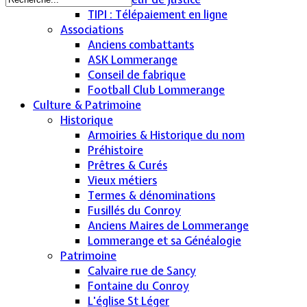
TIPI : Télépaiement en ligne
Associations
Anciens combattants
ASK Lommerange
Conseil de fabrique
Football Club Lommerange
Culture & Patrimoine
Historique
Armoiries & Historique du nom
Préhistoire
Prêtres & Curés
Vieux métiers
Termes & dénominations
Fusillés du Conroy
Anciens Maires de Lommerange
Lommerange et sa Généalogie
Patrimoine
Calvaire rue de Sancy
Fontaine du Conroy
L'église St Léger