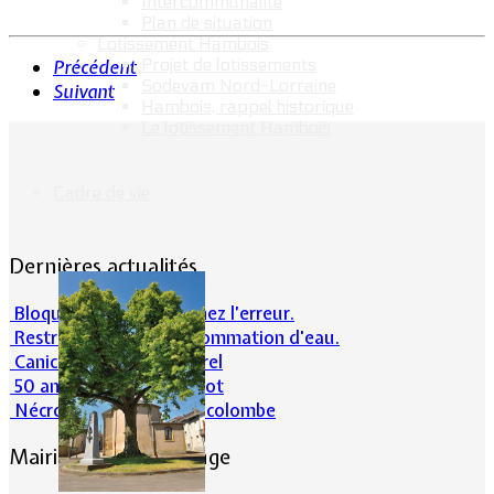
Intercommunalité
Plan de situation
Lotissement Hambois
Projet de lotissements
Précédent
Sodevam Nord-Lorraine
Suivant
Hambois, rappel historique
Le lotissement Hambois
Cadre de vie
Dernières actualités
Bloqué en forêt. Cherchez l’erreur.
Restrictions sur la consommation d'eau.
Canicule et milieu naturel
50 ans d’histoires de foot
Nécrologie : Norbert Lacolombe
Mairie de Lommerange