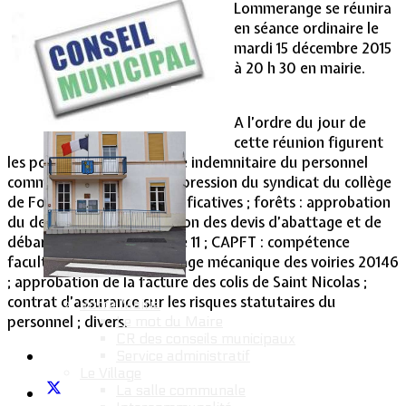
Lommerange se réunira
en séance ordinaire le
Vie Municipale
mardi 15 décembre 2015
à 20 h 30 en mairie.
A l’ordre du jour de
cette réunion figurent
les points suivants : régime indemnitaire du personnel
communal ; avis sur la suppression du syndicat du collège
de Fontoy ; décisions modificatives ; forêts : approbation
du devis ATDO, approbation des devis d’abattage et de
débardage pour la parcelle 11 ; CAPFT : compétence
facultative santé et balayage mécanique des voiries 20146
; approbation de la facture des colis de Saint Nicolas ;
contrat d’assurance sur les risques statutaires du
Votre Mairie
personnel ; divers.
Le mot du Maire
CR des conseils municipaux
Service administratif
Le Village
La salle communale