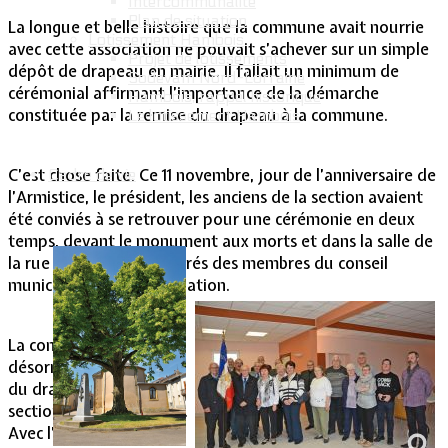
Intercommunalité
Plan de situation
La longue et belle histoire que la commune avait nourrie
Lotissement Hambois
avec cette association ne pouvait s’achever sur un simple
Projet de lotissements
dépôt de drapeau en mairie. Il fallait un minimum de
Sodevam Nord-Lorraine
cérémonial affirmant l’importance de la démarche
Hambois, rappel historique
constituée par la remise du drapeau à la commune.
Le lotissement Hambois
C’est chose faite. Ce 11 novembre, jour de l’anniversaire de
Cadre de vie
l’Armistice, le président, les anciens de la section avaient
été conviés à se retrouver pour une cérémonie en deux
temps, devant le monument aux morts et dans la salle de
la rue Jules Ferry, entourés des membres du conseil
municipal et de la population.
La commune est
désormais dépositaire
du drapeau d’une
section qui n’existe plus.
Avec l’espoir que les