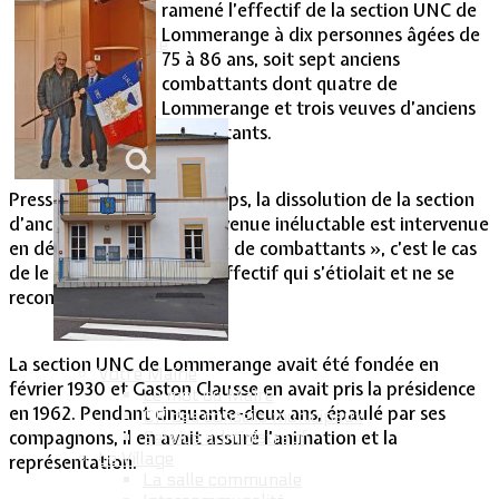
ramené l’effectif de la section UNC de
Lommerange à dix personnes âgées de
Vie Municipale
75 à 86 ans, soit sept anciens
combattants dont quatre de
Lommerange et trois veuves d’anciens
combattants.
Pressentie depuis longtemps, la dissolution de la section
d’anciens combattants devenue inéluctable est intervenue
en décembre 2014, « faute de combattants », c’est le cas
de le dire, en raison d’un effectif qui s’étiolait et ne se
reconstituait pas.
La section UNC de Lommerange avait été fondée en
Votre Mairie
février 1930 et Gaston Clausse en avait pris la présidence
Le mot du Maire
en 1962. Pendant cinquante-deux ans, épaulé par ses
CR des conseils municipaux
compagnons, il en avait assuré l’animation et la
Service administratif
Le Village
représentation.
La salle communale