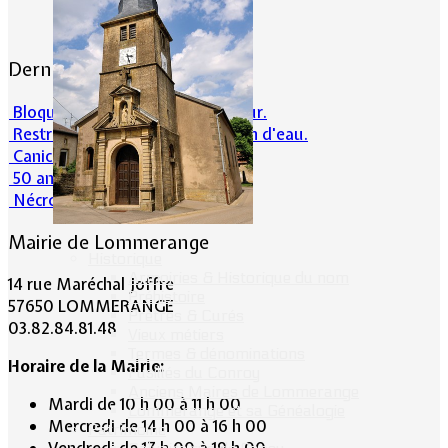
Dernières actualités
Bloqué en forêt. Cherchez l’erreur.
Restrictions sur la consommation d'eau.
Canicule et milieu naturel
50 ans d’histoires de foot
Nécrologie : Norbert Lacolombe
Mairie de Lommerange
Historique
Armoiries & Historique du nom
14 rue Maréchal Joffre
Préhistoire
57650 LOMMERANGE
Prêtres & Curés
03.82.84.81.48
Vieux métiers
Termes & dénominations
Horaire de la Mairie:
Fusillés du Conroy
Anciens Maires de Lommerange
Mardi de 10 h 00 à 11 h 00
Lommerange et sa Généalogie
Mercredi de 14 h 00 à 16 h 00
Patrimoine