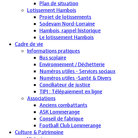
Plan de situation
Lotissement Hambois
Projet de lotissements
Sodevam Nord-Lorraine
Hambois, rappel historique
Le lotissement Hambois
Cadre de vie
Informations pratiques
Bus scolaire
Environnement / Déchetterie
Numéros utiles - Services sociaux
Numéros utiles -Santé & Divers
Conciliateur de justice
TIPI : Télépaiement en ligne
Associations
Anciens combattants
ASK Lommerange
Conseil de fabrique
Football Club Lommerange
Culture & Patrimoine