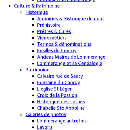
Culture & Patrimoine
Historique
Armoiries & Historique du nom
Préhistoire
Prêtres & Curés
Vieux métiers
Termes & dénominations
Fusillés du Conroy
Anciens Maires de Lommerange
Lommerange et sa Généalogie
Patrimoine
Calvaire rue de Sancy
Fontaine du Conroy
L'église St Léger
Croix de la Passion
Historique des cloches
Chapelle Ste Appoline
Galeries de photos
Lommerange autrefois
Lavoirs