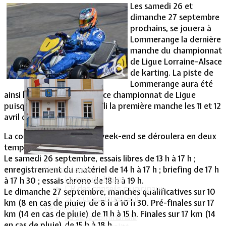
Les samedi 26 et
dimanche 27 septembre
Vie Municipale
prochains, se jouera à
Lommerange la dernière
manche du championnat
de Ligue Lorraine-Alsace
de karting. La piste de
Lommerange aura été
ainsi l’alpha et l’oméga de ce championnat de Ligue
puisqu’elle en avait accueilli la première manche les 11 et 12
avril derniers.
La course de ce prochain week-end se déroulera en deux
temps.
Le samedi 26 septembre, essais libres de 13 h à 17 h ;
enregistrement du matériel de 14 h à 17 h ; briefing de 17 h
Votre Mairie
Le mot du Maire
à 17 h 30 ; essais chrono de 18 h à 19 h.
CR des conseils municipaux
Le dimanche 27 septembre, manches qualificatives sur 10
Service administratif
km (8 en cas de pluie) de 8 h à 10 h 30. Pré-finales sur 17
Le Village
km (14 en cas de pluie) de 11 h à 15 h. Finales sur 17 km (14
La salle communale
en cas de pluie) de 15 h à 18 h.