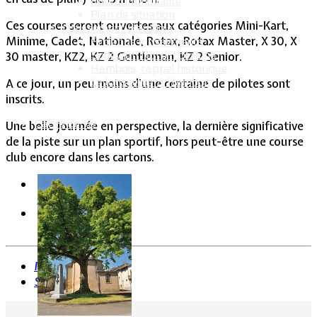
Intercommunalité
Plan de situation
Ces courses seront ouvertes aux catégories Mini-Kart,
Lotissement Hambois
Minime, Cadet, Nationale, Rotax, Rotax Master, X 30, X
Projet de lotissements
Sodevam Nord-Lorraine
30 master, KZ2, KZ 2 Gentleman, KZ 2 Senior.
Hambois, rappel historique
Le lotissement Hambois
A ce jour, un peu moins d’une centaine de pilotes sont
inscrits.
Cadre de vie
Une belle journée en perspective, la dernière significative
de la piste sur un plan sportif, hors peut-être une course
club encore dans les cartons.
Précédent
Suivant