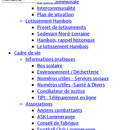
La salle communale
Intercommunalité
Plan de situation
Lotissement Hambois
Projet de lotissements
Sodevam Nord-Lorraine
Hambois, rappel historique
Le lotissement Hambois
Cadre de vie
Informations pratiques
Bus scolaire
Environnement / Déchetterie
Numéros utiles - Services sociaux
Numéros utiles -Santé & Divers
Conciliateur de justice
TIPI : Télépaiement en ligne
Associations
Anciens combattants
ASK Lommerange
Conseil de fabrique
Football Club Lommerange