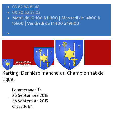
03.82.84.81.48
09.70.62.52.03
Mardi de 10H00 à 11H00 | Mercredi de 14h00 à
16h00 | Vendredi de 17H00 à 19H00
Karting: Dernière manche du Championnat de
Ligue.
Lommerange.fr
26 Septembre 2015
Accueil
26 Septembre 2015
Clics : 3664