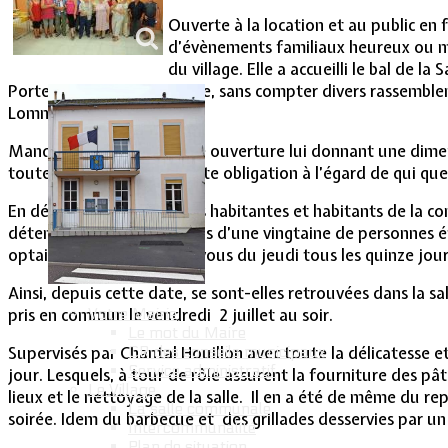
Vie Municipale
Ouverte à la location et au public en f
d’évènements familiaux heureux ou mal
du village. Elle a accueilli le bal de 
Portes de France-Thionville, sans compter divers rassembleme
Lommerange.
Manquait à cette salle une ouverture lui donnant une dime
toute contrainte, hors toute obligation à l’égard de qui que 
En début d’année 2010, les habitantes et habitants de la co
détente et de partage. Plus d’une vingtaine de personnes éta
optaient pour un rendez-vous du jeudi tous les quinze jour
Ainsi, depuis cette date, se sont-elles retrouvées dans la 
Votre Mairie
pris en commun le vendredi 2 juillet au soir.
Le mot du Maire
CR des conseils municipaux
Supervisés par Chantal Houillon avec toute la délicatesse et
Service administratif
jour. Lesquels, à tour de rôle assurent la fourniture des pât
Le Village
lieux et le nettoyage de la salle. Il en a été de même du repa
La salle communale
soirée. Idem du barbecue et des grillades desservies par un 
Intercommunalité
Plan de situation