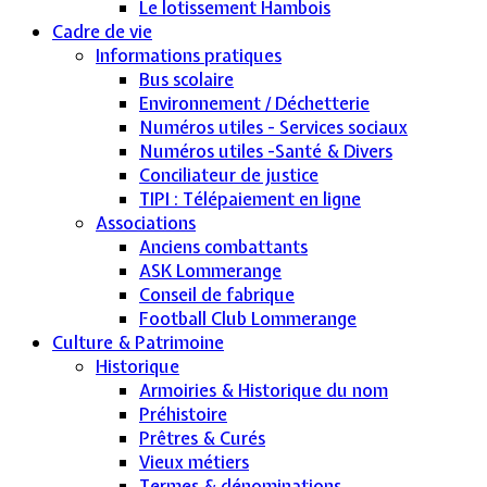
Le lotissement Hambois
Cadre de vie
Informations pratiques
Bus scolaire
Environnement / Déchetterie
Numéros utiles - Services sociaux
Numéros utiles -Santé & Divers
Conciliateur de justice
TIPI : Télépaiement en ligne
Associations
Anciens combattants
ASK Lommerange
Conseil de fabrique
Football Club Lommerange
Culture & Patrimoine
Historique
Armoiries & Historique du nom
Préhistoire
Prêtres & Curés
Vieux métiers
Termes & dénominations