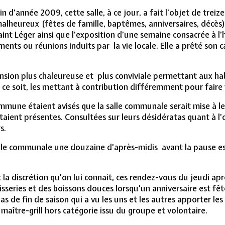
in d’année 2009, cette salle, à ce jour, a fait l’objet de treiz
heureux (fêtes de famille, baptêmes, anniversaires, décès). E
la Saint Léger ainsi que l’exposition d’une semaine consacrée 
nts ou réunions induits par la vie locale. Elle a prêté son c
nsion plus chaleureuse et plus conviviale permettant aux h
ce soit, les mettant à contribution différemment pour faire viv
mmune étaient avisés que la salle communale serait mise à le
ient présentes. Consultées sur leurs désidératas quant à l’or
s.
salle communale une douzaine d’après-midis avant la pause es
 la discrétion qu’on lui connait, ces rendez-vous du jeudi ap
isseries et des boissons douces lorsqu’un anniversaire est fêt
s de fin de saison qui a vu les uns et les autres apporter les v
maître-grill hors catégorie issu du groupe et volontaire.