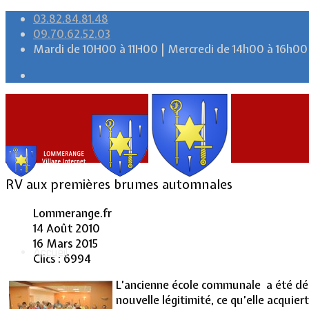
03.82.84.81.48
09.70.62.52.03
Mardi de 10H00 à 11H00 | Mercredi de 14h00 à 16h00
RV aux premières brumes automnales
Lommerange.fr
14 Août 2010
16 Mars 2015
Accueil
Clics : 6994
L’ancienne école communale a été dése
nouvelle légitimité, ce qu’elle acquier