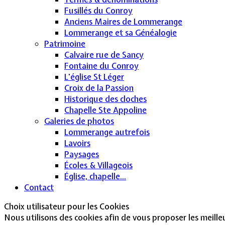
Fusillés du Conroy
Anciens Maires de Lommerange
Lommerange et sa Généalogie
Patrimoine
Calvaire rue de Sancy
Fontaine du Conroy
L'église St Léger
Croix de la Passion
Historique des cloches
Chapelle Ste Appoline
Galeries de photos
Lommerange autrefois
Lavoirs
Paysages
Écoles & Villageois
Église, chapelle...
Contact
Choix utilisateur pour les Cookies
Nous utilisons des cookies afin de vous proposer les meilleur