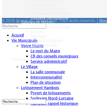
L'église St Léger
Croix de la Passion
Historique des cloches
Chapelle Ste Appoline
© 2026 Mairie de Lommerange. Tous droits réservés. |
Ment
Galeries de photos
Lommerange autrefois
Lavoirs
Accueil
Paysages
Vie Municipale
Écoles & Villageois
Église, chapelle...
Votre Mairie
Le mot du Maire
CR des conseils municipaux
Contact
Service administratif
Le Village
La salle communale
Intercommunalité
Plan de situation
Lotissement Hambois
Projet de lotissements
Sodevam Nord-Lorraine
Hambois, rappel historique