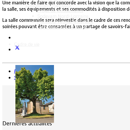
Une manière de faire qui concorde avec la vision que la comm
Lotissement Hambois
la salle, ses équipements et ses commodités à disposition de
Projet de lotissements
Sodevam Nord-Lorraine
La salle communale sera réinvestie dans le cadre de ces re
Hambois, rappel historique
soirées pouvant être consacrées à un partage de savoirs-fair
Le lotissement Hambois
Cadre de vie
Précédent
Suivant
Dernières actualités