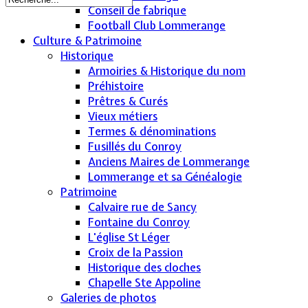
Conseil de fabrique
Football Club Lommerange
Culture & Patrimoine
Historique
Armoiries & Historique du nom
Préhistoire
Prêtres & Curés
Vieux métiers
Termes & dénominations
Fusillés du Conroy
Anciens Maires de Lommerange
Lommerange et sa Généalogie
Patrimoine
Calvaire rue de Sancy
Fontaine du Conroy
L'église St Léger
Croix de la Passion
Historique des cloches
Chapelle Ste Appoline
Galeries de photos