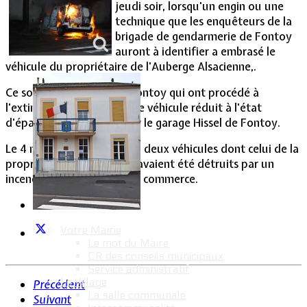
jeudi soir, lorsqu'un engin ou une
technique que les enquêteurs de la
Vie Municipale
brigade de gendarmerie de Fontoy
auront à identifier a embrasé le
véhicule du propriétaire de l'Auberge Alsacienne,.
Ce sont les pompiers de Fontoy qui ont procédé à
l'extinction de l'incendie. Le véhicule réduit à l'état
d'épave a été emmené par le garage Hissel de Fontoy.
Le 4 novembre 2007, déjà, deux véhicules dont celui de la
propriétaire de l'Auberge avaient été détruits par un
incendie, à proximité de ce commerce.
Votre Mairie
Le mot du Maire
CR des conseils municipaux
Service administratif
Le Village
Précédent
La salle communale
Suivant