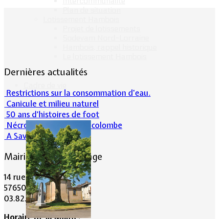
Intercommunalité
Plan de situation
Lotissement Hambois
Projet de lotissements
Sodevam Nord-Lorraine
Hambois, rappel historique
Le lotissement Hambois
Dernières actualités
Cadre de vie
Restrictions sur la consommation d'eau.
Canicule et milieu naturel
50 ans d’histoires de foot
Nécrologie : Norbert Lacolombe
A Savoir-Juin 2026
Mairie de Lommerange
14 rue Maréchal Joffre
57650 LOMMERANGE
03.82.84.81.48
Horaire de la Mairie: