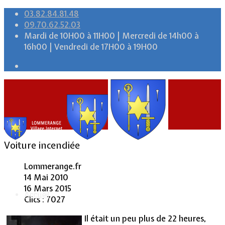
03.82.84.81.48
09.70.62.52.03
Mardi de 10H00 à 11H00 | Mercredi de 14h00 à
16h00 | Vendredi de 17H00 à 19H00
Voiture incendiée
Lommerange.fr
14 Mai 2010
16 Mars 2015
Accueil
Clics : 7027
Il était un peu plus de 22 heures,