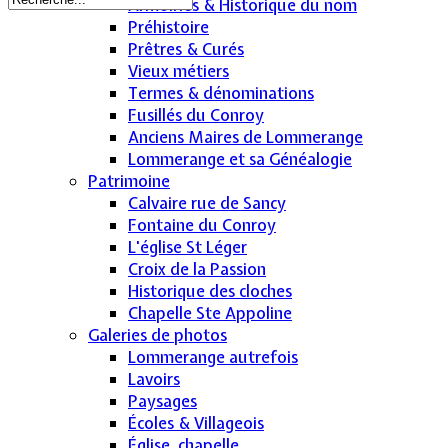
Armoiries & Historique du nom
Préhistoire
Prêtres & Curés
Vieux métiers
Termes & dénominations
Fusillés du Conroy
Anciens Maires de Lommerange
Lommerange et sa Généalogie
Patrimoine
Calvaire rue de Sancy
Fontaine du Conroy
L'église St Léger
Croix de la Passion
Historique des cloches
Chapelle Ste Appoline
Galeries de photos
Lommerange autrefois
Lavoirs
Paysages
Écoles & Villageois
Église, chapelle...