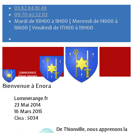
03.82.84.81.48
09.70.62.52.03
Mardi de 10H00 à 11H00 | Mercredi de 14h00 à
16h00 | Vendredi de 17H00 à 19H00
Bienvenue à Enora
Lommerange.fr
23 Mai 2014
16 Mars 2015
Accueil
Clics : 5034
De Thionville, nous apprenons la