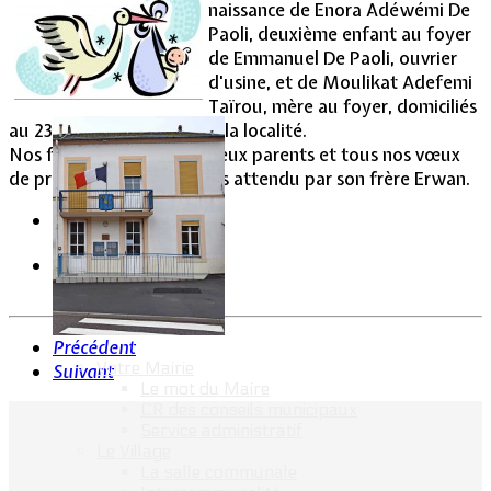
naissance de Enora Adéwémi De
Paoli, deuxième enfant au foyer
Vie Municipale
de Emmanuel De Paoli, ouvrier
d'usine, et de Moulikat Adefemi
Taïrou, mère au foyer, domiciliés
au 23, rue Emile Zola dans la localité.
Nos félicitations aux heureux parents et tous nos vœux
de prospérité au bébé, très attendu par son frère Erwan.
Précédent
Votre Mairie
Suivant
Le mot du Maire
CR des conseils municipaux
Service administratif
Le Village
La salle communale