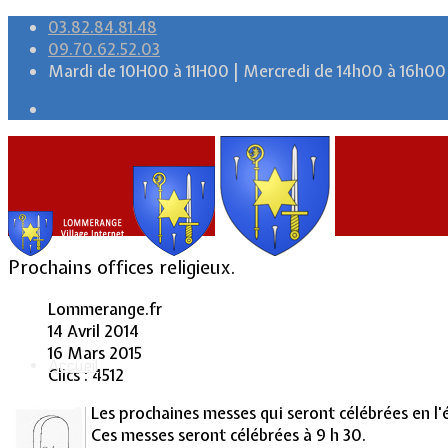
03.82.84.81.48
09.70.62.52.03
Mardi de 10H00 à 11H00 | Mercredi de 14h00 à 16h00
Prochains offices religieux.
Lommerange.fr
14 Avril 2014
16 Mars 2015
Accueil
Clics : 4512
Les prochaines messes qui seront célébrées en l'
Ces messes seront célébrées à 9 h 30.