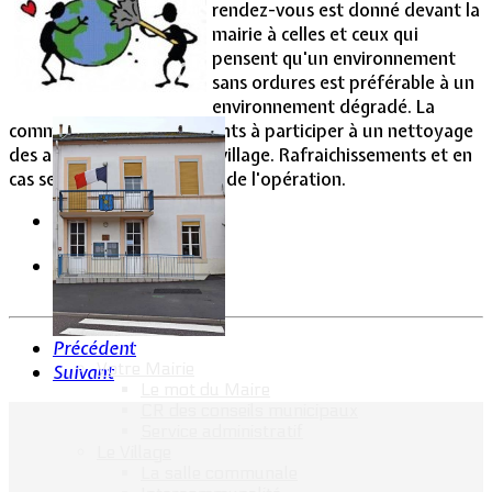
rendez-vous est donné devant la
mairie à celles et ceux qui
Vie Municipale
pensent qu'un environnement
sans ordures est préférable à un
environnement dégradé. La
commune invite les habitants à participer à un nettoyage
des abords immédiats du village. Rafraichissements et en
cas seront offerts à l'issue de l'opération.
Précédent
Votre Mairie
Suivant
Le mot du Maire
CR des conseils municipaux
Service administratif
Le Village
La salle communale