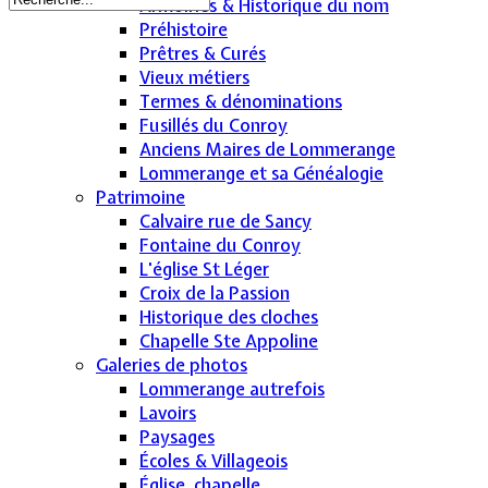
Armoiries & Historique du nom
Préhistoire
Prêtres & Curés
Vieux métiers
Termes & dénominations
Fusillés du Conroy
Anciens Maires de Lommerange
Lommerange et sa Généalogie
Patrimoine
Calvaire rue de Sancy
Fontaine du Conroy
L'église St Léger
Croix de la Passion
Historique des cloches
Chapelle Ste Appoline
Galeries de photos
Lommerange autrefois
Lavoirs
Paysages
Écoles & Villageois
Église, chapelle...