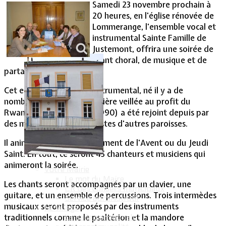
Samedi 23 novembre prochain à
20 heures, en l'église rénovée de
Vie Municipale
Lommerange, l'ensemble vocal et
instrumental Sainte Famille de
Justemont, offrira une soirée de
chant choral, de musique et de
partage.
Cet ensemble choral et instrumental, né il y a de
nombreuses années (première veillée au profit du
Rwanda dans les années 1990) a été rejoint depuis par
des musiciens et des choristes d'autres paroisses.
Il anime des veillées au moment de l'Avent ou du Jeudi
Saint. En tout, ce seront 45 chanteurs et musiciens qui
animeront la soirée.
Votre Mairie
Le mot du Maire
Les chants seront accompagnés par un clavier, une
CR des conseils municipaux
guitare, et un ensemble de percussions. Trois intermèdes
Service administratif
musicaux seront proposés par des instruments
Le Village
traditionnels comme le psaltérion et la mandore
La salle communale