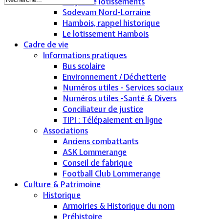
Projet de lotissements
Sodevam Nord-Lorraine
Hambois, rappel historique
Le lotissement Hambois
Cadre de vie
Informations pratiques
Bus scolaire
Environnement / Déchetterie
Numéros utiles - Services sociaux
Numéros utiles -Santé & Divers
Conciliateur de justice
TIPI : Télépaiement en ligne
Associations
Anciens combattants
ASK Lommerange
Conseil de fabrique
Football Club Lommerange
Culture & Patrimoine
Historique
Armoiries & Historique du nom
Préhistoire