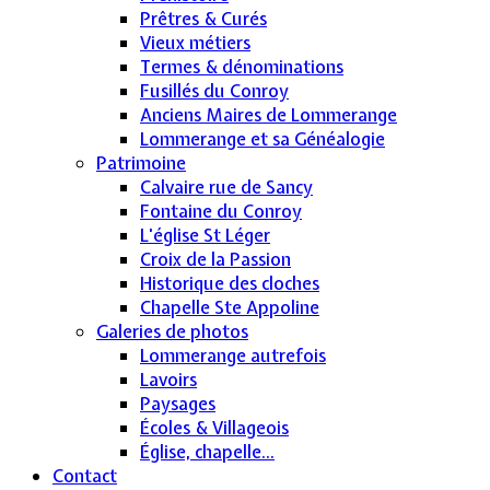
Prêtres & Curés
Vieux métiers
Termes & dénominations
Fusillés du Conroy
Anciens Maires de Lommerange
Lommerange et sa Généalogie
Patrimoine
Calvaire rue de Sancy
Fontaine du Conroy
L'église St Léger
Croix de la Passion
Historique des cloches
Chapelle Ste Appoline
Galeries de photos
Lommerange autrefois
Lavoirs
Paysages
Écoles & Villageois
Église, chapelle...
Contact