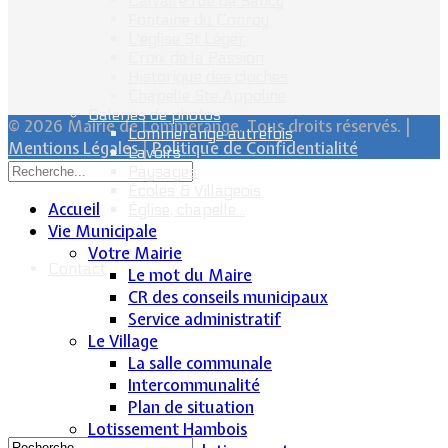
Calvaire rue de Sancy
Fontaine du Conroy
L'église St Léger
Croix de la Passion
Historique des cloches
Chapelle Ste Appoline
Galeries de photos
© 2026 Mairie de Lommerange. Tous droits réservés. |
Lommerange autrefois
Mentions Légales
|
Politique de Confidentialité
Lavoirs
Paysages
Écoles & Villageois
Accueil
Église, chapelle...
Vie Municipale
Votre Mairie
Contact
Le mot du Maire
CR des conseils municipaux
Service administratif
Le Village
La salle communale
Intercommunalité
Plan de situation
Lotissement Hambois