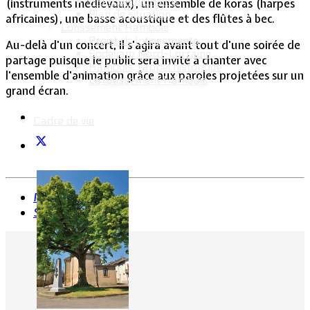
Intercommunalité
(instruments médiévaux), un ensemble de koras (harpes
Plan de situation
africaines), une basse acoustique et des flûtes à bec.
Lotissement Hambois
Projet de lotissements
Au-delà d'un concert, il s'agira avant tout d'une soirée de
Sodevam Nord-Lorraine
partage puisque le public sera invité à chanter avec
Hambois, rappel historique
l'ensemble d'animation grâce aux paroles projetées sur un
Le lotissement Hambois
grand écran.
Cadre de vie
Précédent
Suivant