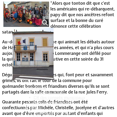
"Alors que tonton dit que c'est
les américains qui re-débarquent,
Vie Municipale
papy dit que nos ancêtres refont
surface et la bonne du curé
dénonce cette célébration
satanique ..."
Au-delà de cette polémique qui animait les débats autour
de Halloween, il y a quelques années, et qui n'a plus cours
aujourd'hui, les enfants de Lommerange ont défilé pour
la quinzième année consécutive en cette soirée du 31
octobre.
Déguisés avec des costumes qui, font peur et savamment
grimés, ils ont fait le tour de la commune pour
quémander bonbons et friandises diverses qu'ils se sont
Votre Mairie
partagés dans la salle communale de la rue Jules Ferry.
Le mot du Maire
CR des conseils municipaux
Quarante pesants colis de friandises ont été
Service administratif
confectionnés par Michèle, Christelle, Jocelyne et d'autres
Le Village
La salle communale
avant que d'être emportés par autant d'enfants qui