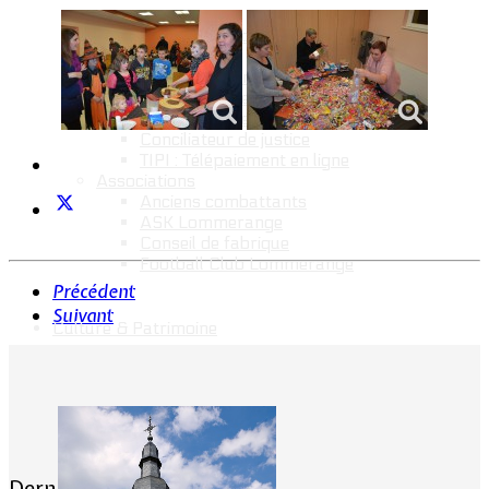
Informations pratiques
Bus scolaire
Environnement / Déchetterie
Numéros utiles - Services sociaux
Numéros utiles -Santé & Divers
Conciliateur de justice
TIPI : Télépaiement en ligne
Associations
Anciens combattants
ASK Lommerange
Conseil de fabrique
Football Club Lommerange
Précédent
Suivant
Culture & Patrimoine
Dernières actualités