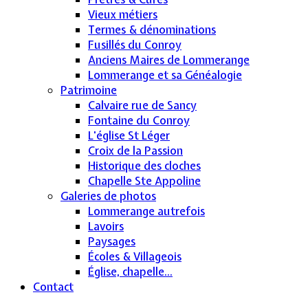
Vieux métiers
Termes & dénominations
Fusillés du Conroy
Anciens Maires de Lommerange
Lommerange et sa Généalogie
Patrimoine
Calvaire rue de Sancy
Fontaine du Conroy
L'église St Léger
Croix de la Passion
Historique des cloches
Chapelle Ste Appoline
Galeries de photos
Lommerange autrefois
Lavoirs
Paysages
Écoles & Villageois
Église, chapelle...
Contact