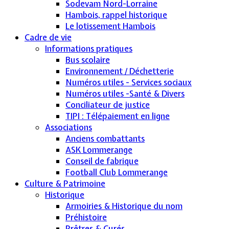
Sodevam Nord-Lorraine
Hambois, rappel historique
Le lotissement Hambois
Cadre de vie
Informations pratiques
Bus scolaire
Environnement / Déchetterie
Numéros utiles - Services sociaux
Numéros utiles -Santé & Divers
Conciliateur de justice
TIPI : Télépaiement en ligne
Associations
Anciens combattants
ASK Lommerange
Conseil de fabrique
Football Club Lommerange
Culture & Patrimoine
Historique
Armoiries & Historique du nom
Préhistoire
Prêtres & Curés