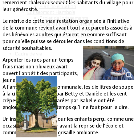
Intercommunalité
remercient chaleureusement les habitants du village pour
Plan de situation
leur générosité.
Lotissement Hambois
Projet de lotissements
Le mérite de cette manifestation organisée à l'initiative
Sodevam Nord-Lorraine
de la commune revient avant tout aux parents associés à
Hambois, rappel historique
des bénévoles adultes qui étaient en nombre suffisant
Le lotissement Hambois
pour qu'elle puisse se dérouler dans les conditions de
sécurité souhaitables.
Cadre de vie
Arpenter les rues par un temps
frais mais non pluvieux avait
ouvert l'appétit des participants,
jeunes et adultes.
A l'arrivée dans la salle communale, les dix litres de soupe
à la citrouille mitonnée par Betty et Danièle et les cent
crêpes au chocolat préparées par Isabelle ont été
englouties en moins de temps qu'il ne faut pour le dire.
Un instant de bonheur pour les enfants perçu comme une
occasion de se retrouver avant la reprise de l'école et
comme un antidote à la grisaille ambiante.