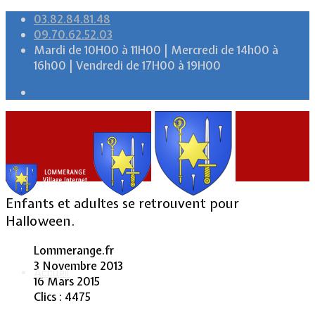
03.82.84.81.48
09.70.62.52.03
Mardi de 10H00 à 11H00 | Mercredi de 14h00 à
16h00 | Vendredi de 17H00 à 19H00
Enfants et adultes se retrouvent pour
Halloween.
Lommerange.fr
3 Novembre 2013
Accueil
16 Mars 2015
Clics : 4475