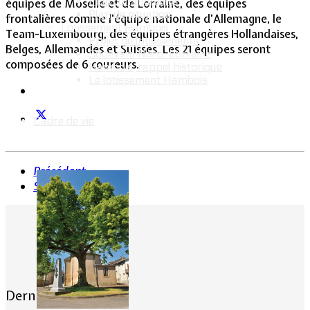
Intercommunalité
équipes de Moselle et de Lorraine, des équipes
Plan de situation
frontalières comme l'équipe nationale d'Allemagne, le
Lotissement Hambois
Team-Luxembourg, des équipes étrangères Hollandaises,
Projet de lotissements
Belges, Allemandes et Suisses. Les 21 équipes seront
Sodevam Nord-Lorraine
composées de 6 coureurs.
Hambois, rappel historique
Le lotissement Hambois
Cadre de vie
Précédent
Suivant
Dernières actualités