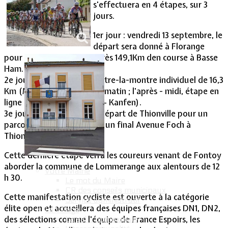
s'effectuera en 4 étapes, sur 3
jours.
Vie Municipale
1er jour : vendredi 13 septembre, le
départ sera donné à Florange
pour une arrivée jugée après 149,1Km den course à Basse
Ham.
2e jour : samedi 14/09, contre-la-montre individuel de 16,3
Km (Molvange-Kanfen) le matin ; l'après - midi, étape en
ligne de 107,8Km (Kanfen – Kanfen).
3e jour : dimanche 16/09, départ de Thionville pour un
parcours de 178.9 Km avec un final Avenue Foch à
Thionville.
Cette dernière étape verra les coureurs venant de Fontoy
aborder la commune de Lommerange aux alentours de 12
Votre Mairie
h 30.
Le mot du Maire
CR des conseils municipaux
Cette manifestation cycliste est ouverte à la catégorie
Service administratif
élite open et accueillera des équipes françaises DN1, DN2,
Le Village
des sélections comme l'équipe de France Espoirs, les
La salle communale