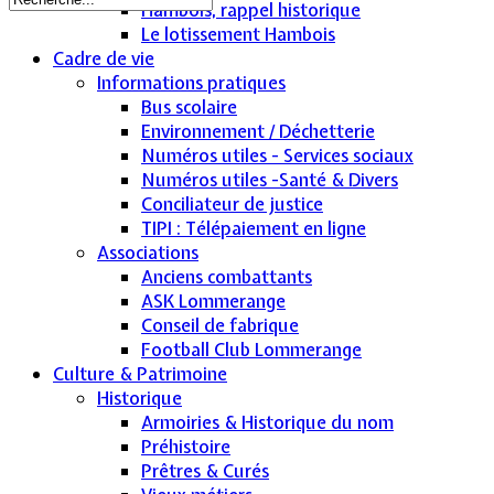
Hambois, rappel historique
Le lotissement Hambois
Cadre de vie
Informations pratiques
Bus scolaire
Environnement / Déchetterie
Numéros utiles - Services sociaux
Numéros utiles -Santé & Divers
Conciliateur de justice
TIPI : Télépaiement en ligne
Associations
Anciens combattants
ASK Lommerange
Conseil de fabrique
Football Club Lommerange
Culture & Patrimoine
Historique
Armoiries & Historique du nom
Préhistoire
Prêtres & Curés