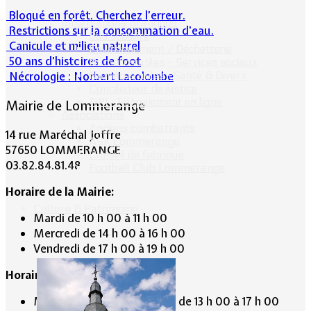
Bloqué en forêt. Cherchez l’erreur.
Informations pratiques
Restrictions sur la consommation d'eau.
Bus scolaire
Canicule et milieu naturel
Environnement / Déchetterie
50 ans d’histoires de foot
Numéros utiles - Services sociaux
Nécrologie : Norbert Lacolombe
Numéros utiles -Santé & Divers
Conciliateur de justice
TIPI : Télépaiement en ligne
Mairie de Lommerange
Associations
Anciens combattants
14 rue Maréchal Joffre
ASK Lommerange
57650 LOMMERANGE
Conseil de fabrique
03.82.84.81.48
Football Club Lommerange
Horaire de la Mairie:
Culture & Patrimoine
Mardi de 10 h 00 à 11 h 00
Mercredi de 14 h 00 à 16 h 00
Vendredi de 17 h 00 à 19 h 00
Horaire du Secrétariat :
Mardi de 9 h 30 à 12 h 30 et de 13 h 00 à 17 h 00