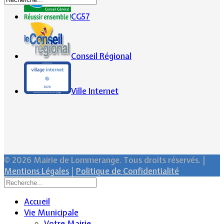
CG57
Conseil Régional
Ville Internet
© 2026 Mairie de Lommerange. Tous droits réservés. |
Mentions Légales
|
Politique de Confidentialité
Accueil
Vie Municipale
Votre Mairie