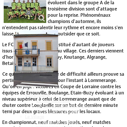
évoluent dans le groupe A de la
troisième division sont d'attaque
Vie Municipale
pour la reprise. Phénoménaux
champions d'automne, ils
n'entendent pas ralentir leur rythme et encore moins s'en
laisser conter par quelque outsider que ce soit.
Le FC Lommerange est constitué d'autant de joueurs
issus du cru qu'extérieurs au village. Ces derniers viennent
d'horizons divers, de Fontoy, Knutange, Algrange,
Betainvillers.
Ce qui pourrait être source de difficulté ailleurs prouve sa
pertinence et sa réussite pour l'instant à Lommerange.
Qu'on en juge : victoires en Coupe de Lorraine contre les
équipes de Errouville, Boulange, Etain-Buzy évoluant à un
Votre Mairie
niveau supérieur à celui de Lommerange avant que de
Le mot du Maire
chuter contre Longlaville sur un but de dernière minute
CR des conseils municipaux
terni par deux graves blessures pour les locaux.
Service administratif
Le Village
En championnat, neuf matches joués, neuf matches
La salle communale