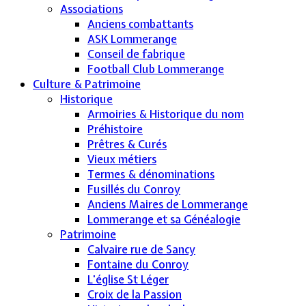
Associations
Anciens combattants
ASK Lommerange
Conseil de fabrique
Football Club Lommerange
Culture & Patrimoine
Historique
Armoiries & Historique du nom
Préhistoire
Prêtres & Curés
Vieux métiers
Termes & dénominations
Fusillés du Conroy
Anciens Maires de Lommerange
Lommerange et sa Généalogie
Patrimoine
Calvaire rue de Sancy
Fontaine du Conroy
L'église St Léger
Croix de la Passion