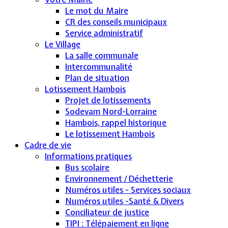
Le mot du Maire
CR des conseils municipaux
Service administratif
Le Village
La salle communale
Intercommunalité
Plan de situation
Lotissement Hambois
Projet de lotissements
Sodevam Nord-Lorraine
Hambois, rappel historique
Le lotissement Hambois
Cadre de vie
Informations pratiques
Bus scolaire
Environnement / Déchetterie
Numéros utiles - Services sociaux
Numéros utiles -Santé & Divers
Conciliateur de justice
TIPI : Télépaiement en ligne