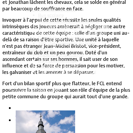
et Jonathan lâchent les chevaux, cela se solde en général
par beaucoup de souffrance en face.
Informations pratiques
Bus scolaire
Invoquer à l'appui de cette réussite les seules qualités
Environnement / Déchetterie
intrinsèques des joueurs amènerait à négliger une autre
Numéros utiles - Services sociaux
Numéros utiles -Santé & Divers
caractéristique de cette équipe : celle d'un groupe uni au-
Conciliateur de justice
delà de sa raison d'être sportive. Une unité à laquelle
TIPI : Télépaiement en ligne
n'est pas étranger Jean-Michel Bristot, vice-président,
Associations
entraîneur du club et un peu gourou. Doté d'un
Anciens combattants
ascendant certain sur ses hommes, il sait user de son
ASK Lommerange
influence et de sa force de persuasion pour les motiver,
Conseil de fabrique
Football Club Lommerange
les galvaniser et les amener à se dépasser.
Fort d'un bilan sportif plus que flatteur, le FCL entend
Culture & Patrimoine
poursuivre la saison en jouant son rôle d'équipe de la plus
petite commune du groupe qui aurait tout d'une grande.