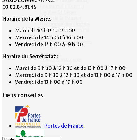
57650 LOMMERANGE
Calvaire rue de Sancy
Fontaine du Conroy
03.82.84.81.48
L'église St Léger
Croix de la Passion
Horaire de la Mairie:
Historique des cloches
Chapelle Ste Appoline
Mardi de 10 h 00 à 11 h 00
Galeries de photos
Mercredi de 14 h 00 à 16 h 00
Lommerange autrefois
Vendredi de 17 h 00 à 19 h 00
Lavoirs
Paysages
Horaire du Secrétariat :
Écoles & Villageois
Église, chapelle...
Mardi de 9 h 30 à 12 h 30 et de 13 h 00 à 17 h 00
Mercredi de 9 h 30 à 12 h 30 et de 13 h 00 à 17 h 00
Vendredi de 13 h 00 à 19 h 00
Contact
Liens conseillés
Portes de France