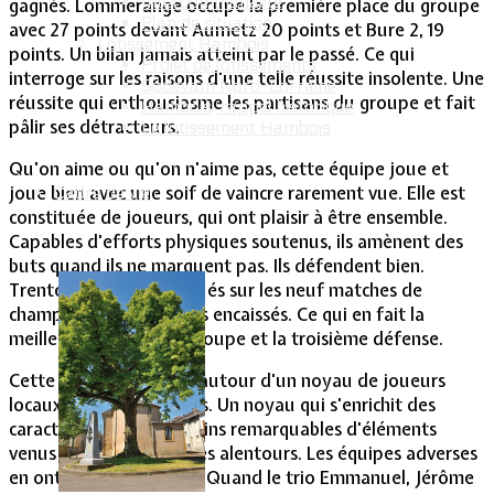
Intercommunalité
gagnés. Lommerange occupe la première place du groupe
Plan de situation
avec 27 points devant Aumetz 20 points et Bure 2, 19
Lotissement Hambois
points. Un bilan jamais atteint par le passé. Ce qui
Projet de lotissements
interroge sur les raisons d'une telle réussite insolente. Une
Sodevam Nord-Lorraine
réussite qui enthousiasme les partisans du groupe et fait
Hambois, rappel historique
pâlir ses détracteurs.
Le lotissement Hambois
Qu'on aime ou qu'on n'aime pas, cette équipe joue et
joue bien avec une soif de vaincre rarement vue. Elle est
Cadre de vie
constituée de joueurs, qui ont plaisir à être ensemble.
Capables d'efforts physiques soutenus, ils amènent des
buts quand ils ne marquent pas. Ils défendent bien.
Trente-trois buts marqués sur les neuf matches de
championnat. Onze buts encaissés. Ce qui en fait la
meilleure attaque du groupe et la troisième défense.
Cette équipe s'articule autour d'un noyau de joueurs
locaux pétris de qualités. Un noyau qui s'enrichit des
caractéristiques non moins remarquables d'éléments
venus des communes des alentours. Les équipes adverses
en ont fait l'expérience. Quand le trio Emmanuel, Jérôme