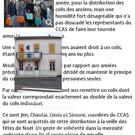
année, pour la distribution des
colis des anciens, mais une
Vie Municipale
humidité fort désagréable qui n'a
pas dissuadé les représentants du
CCAS de faire leur tournée
annuelle auprès des seniors.
Une soixantaine de personnes avaient droit à un colis,
étant âgées de soixante-cinq ans ou plus.
Modification d'importance par rapport aux années
précédentes, le CCAS avait décidé de maintenir le principe
du colis individuel pour les personnes seules.
Par contre, les couples se sont vus remettre un colis dont
la valeur correspondait exactement au double de la valeur
Votre Mairie
du colis individuel.
Le mot du Maire
CR des conseils municipaux
Ce sont Jim, Chantal, Denis et Simone, membres du CCAS
Service administratif
qui se sont acquittés de cette distribution à la veille des
Le Village
fêtes de Noël. Un geste de solidarité dans la morosité
La salle communale
ambiante d'une fin d'année pleine de grisaille.