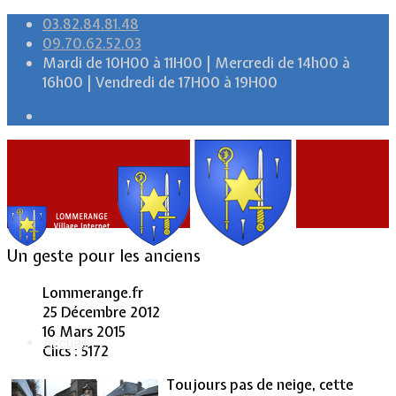
03.82.84.81.48
09.70.62.52.03
Mardi de 10H00 à 11H00 | Mercredi de 14h00 à
16h00 | Vendredi de 17H00 à 19H00
Un geste pour les anciens
Lommerange.fr
25 Décembre 2012
16 Mars 2015
Accueil
Clics : 5172
Toujours pas de neige, cette