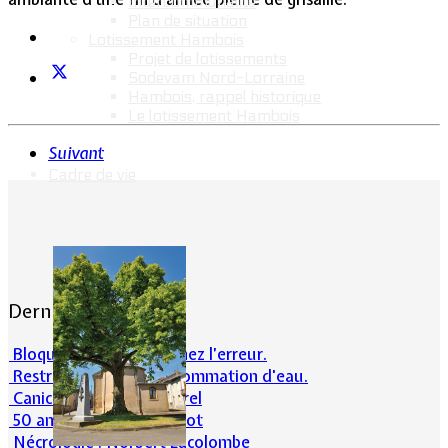
Intercommunalité
Plan de situation
Lotissement Hambois
Projet de lotissements
Sodevam Nord-Lorraine
Hambois, rappel historique
Le lotissement Hambois
Suivant
Cadre de vie
Dernières actualités
Bloqué en forêt. Cherchez l’erreur.
Restrictions sur la consommation d'eau.
Canicule et milieu naturel
50 ans d’histoires de foot
Nécrologie : Norbert Lacolombe