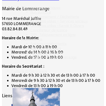
Informations pratiques
Mairie de Lommerange
Bus scolaire
Environnement / Déchetterie
14 rue Maréchal Joffre
Numéros utiles - Services sociaux
57650 LOMMERANGE
Numéros utiles -Santé & Divers
03.82.84.81.48
Conciliateur de justice
TIPI : Télépaiement en ligne
Horaire de la Mairie:
Associations
Anciens combattants
Mardi de 10 h 00 à 11 h 00
ASK Lommerange
Mercredi de 14 h 00 à 16 h 00
Conseil de fabrique
Vendredi de 17 h 00 à 19 h 00
Football Club Lommerange
Horaire du Secrétariat :
Culture & Patrimoine
Mardi de 9 h 30 à 12 h 30 et de 13 h 00 à 17 h 00
Mercredi de 9 h 30 à 12 h 30 et de 13 h 00 à 17 h 00
Vendredi de 13 h 00 à 19 h 00
Liens conseillés