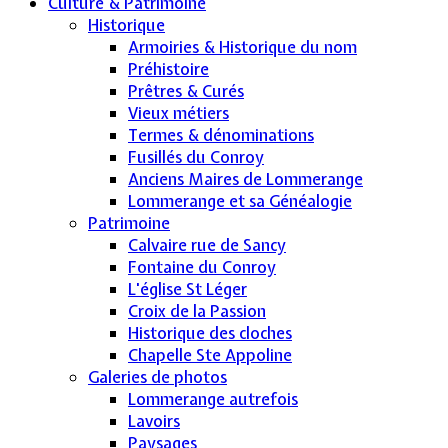
Culture & Patrimoine
Historique
Armoiries & Historique du nom
Préhistoire
Prêtres & Curés
Vieux métiers
Termes & dénominations
Fusillés du Conroy
Anciens Maires de Lommerange
Lommerange et sa Généalogie
Patrimoine
Calvaire rue de Sancy
Fontaine du Conroy
L'église St Léger
Croix de la Passion
Historique des cloches
Chapelle Ste Appoline
Galeries de photos
Lommerange autrefois
Lavoirs
Paysages