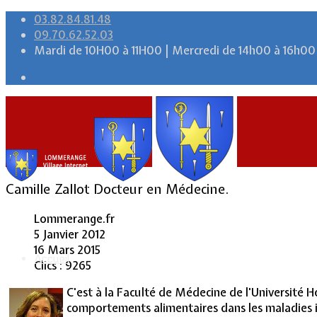
03.82.84.81.48
09.70.62.52.03
Mardi de 10H00 à 11H00 | Mercredi de 14h00 à 16h00
Camille Zallot Docteur en Médecine.
Lommerange.fr
5 Janvier 2012
16 Mars 2015
Accueil
Clics : 9265
C'est à la Faculté de Médecine de l'Université 
comportements alimentaires dans les maladies i