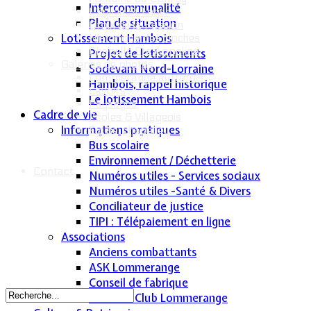
Intercommunalité
L'église St Léger
Plan de situation
Croix de la Passion
Lotissement Hambois
Historique des cloches
Chapelle Ste Appoline
Projet de lotissements
Galeries de photos
Sodevam Nord-Lorraine
Lommerange autrefois
Hambois, rappel historique
Lavoirs
Le lotissement Hambois
Paysages
Cadre de vie
Écoles & Villageois
Informations pratiques
Église, chapelle...
Bus scolaire
Environnement / Déchetterie
Contact
Numéros utiles - Services sociaux
Numéros utiles -Santé & Divers
Conciliateur de justice
TIPI : Télépaiement en ligne
Associations
Anciens combattants
ASK Lommerange
Conseil de fabrique
Football Club Lommerange