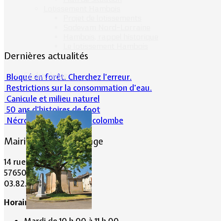
Lotissement Hambois
Projet de lotissements
Sodevam Nord-Lorraine
Hambois, rappel historique
Le lotissement Hambois
Dernières actualités
Cadre de vie
Bloqué en forêt. Cherchez l’erreur.
Restrictions sur la consommation d'eau.
Canicule et milieu naturel
50 ans d’histoires de foot
Nécrologie : Norbert Lacolombe
Mairie de Lommerange
14 rue Maréchal Joffre
57650 LOMMERANGE
03.82.84.81.48
Horaire de la Mairie: