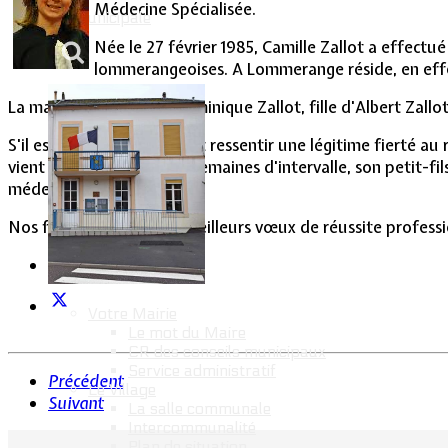
Médecine Spécialisée.
Vie Municipale
Née le 27 février 1985, Camille Zallot a effectué
lommerangeoises. A Lommerange réside, en effet,
La maman de Camille, Dominique Zallot, fille d'Albert Zall
S'il est un homme qui peut ressentir une légitime fierté au re
vient de voir, à quelques semaines d'intervalle, son petit-f
médecine.
Nos félicitations et nos meilleurs vœux de réussite profes
Votre Mairie
Le mot du Maire
CR des conseils municipaux
Service administratif
Précédent
Le Village
Suivant
La salle communale
Intercommunalité
Plan de situation