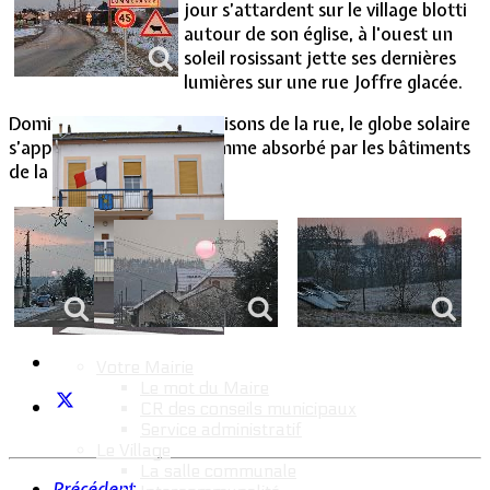
jour s’attardent sur le village blotti
autour de son église, à l'ouest un
Vie Municipale
soleil rosissant jette ses dernières
lumières sur une rue Joffre glacée.
Dominant les dernières maisons de la rue, le globe solaire
s’apprête à disparaître,comme absorbé par les bâtiments
de la ferme du Sart.
Votre Mairie
Le mot du Maire
CR des conseils municipaux
Service administratif
Le Village
La salle communale
Précédent