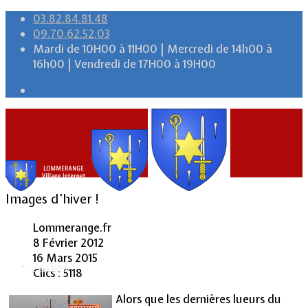
03.82.84.81.48
09.70.62.52.03
Mardi de 10H00 à 11H00 | Mercredi de 14h00 à
16h00 | Vendredi de 17H00 à 19H00
Images d’hiver !
Lommerange.fr
8 Février 2012
16 Mars 2015
Accueil
Clics : 5118
Alors que les dernières lueurs du