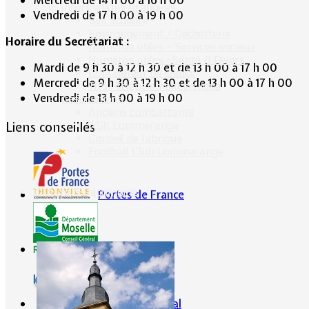
Mercredi de 14 h 00 à 16 h 00
Informations pratiques
Vendredi de 17 h 00 à 19 h 00
Bus scolaire
Environnement / Déchetterie
Horaire du Secrétariat :
Numéros utiles - Services sociaux
Numéros utiles -Santé & Divers
Mardi de 9 h 30 à 12 h 30 et de 13 h 00 à 17 h 00
Conciliateur de justice
Mercredi de 9 h 30 à 12 h 30 et de 13 h 00 à 17 h 00
TIPI : Télépaiement en ligne
Vendredi de 13 h 00 à 19 h 00
Associations
Anciens combattants
ASK Lommerange
Liens conseillés
Conseil de fabrique
Football Club Lommerange
Culture & Patrimoine
Portes de France
CG57
Conseil Régional