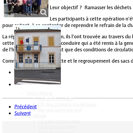
Vie Municipale
Leur objectif ? Ramasser les déchets 
Les participants à cette opération n’
pour autant, à se contenter de reprendre le refrain de la c
La réponse à cette question, ils l’ont trouvée au travers du 
cette action, un permis de conduire qui a été remis à la ge
de l’hiver passé tout autant que des conditions de circulation
Comme l’an passé, la collecte et le regroupement des sacs de
Votre Mairie
Le mot du Maire
CR des conseils municipaux
Précédent
Service administratif
Suivant
Le Village
La salle communale
Intercommunalité
Plan de situation