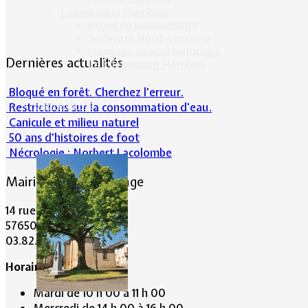
Lotissement Hambois
Projet de lotissements
Sodevam Nord-Lorraine
Hambois, rappel historique
Dernières actualités
Le lotissement Hambois
Bloqué en forêt. Cherchez l’erreur.
Cadre de vie
Restrictions sur la consommation d'eau.
Canicule et milieu naturel
50 ans d’histoires de foot
Nécrologie : Norbert Lacolombe
Mairie de Lommerange
14 rue Maréchal Joffre
57650 LOMMERANGE
03.82.84.81.48
Horaire de la Mairie:
Mardi de 10 h 00 à 11 h 00