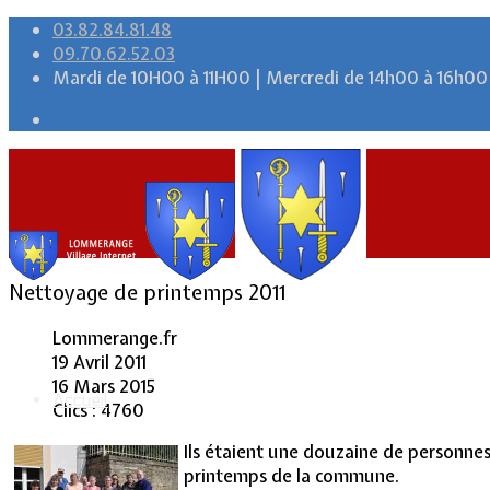
03.82.84.81.48
09.70.62.52.03
Mardi de 10H00 à 11H00 | Mercredi de 14h00 à 16h00
Nettoyage de printemps 2011
Lommerange.fr
19 Avril 2011
16 Mars 2015
Accueil
Clics : 4760
Ils étaient une douzaine de personne
printemps de la commune.