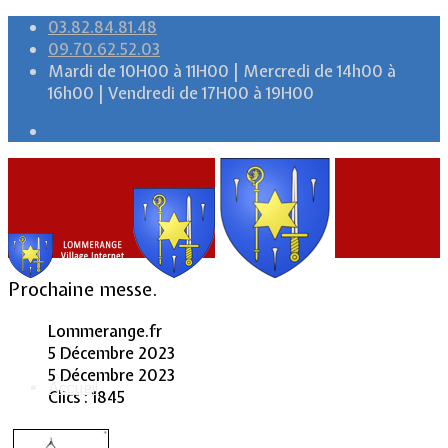
03.82.84.81.48
09.70.62.52.03
Mardi de 10H00 à 11H00 | Mercredi de 14h00 à
16h00 | Vendredi de 17H00 à 19H00
Prochaine messe.
Lommerange.fr
5 Décembre 2023
5 Décembre 2023
Accueil
Clics : 1845