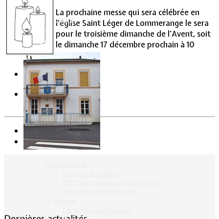
La prochaine messe qui sera célébrée en
Vie Municipale
l’église Saint Léger de Lommerange le sera
pour le troisième dimanche de l'Avent, soit
le dimanche 17 décembre prochain à 10
heures.
Précédent
Suivant
Votre Mairie
Le mot du Maire
CR des conseils municipaux
Service administratif
Le Village
La salle communale
Dernières actualités