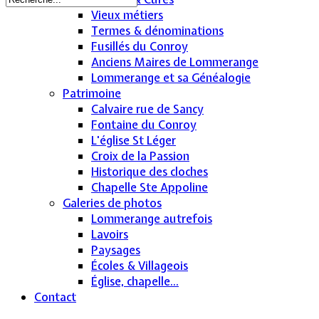
Vieux métiers
Termes & dénominations
Fusillés du Conroy
Anciens Maires de Lommerange
Lommerange et sa Généalogie
Patrimoine
Calvaire rue de Sancy
Fontaine du Conroy
L'église St Léger
Croix de la Passion
Historique des cloches
Chapelle Ste Appoline
Galeries de photos
Lommerange autrefois
Lavoirs
Paysages
Écoles & Villageois
Église, chapelle...
Contact