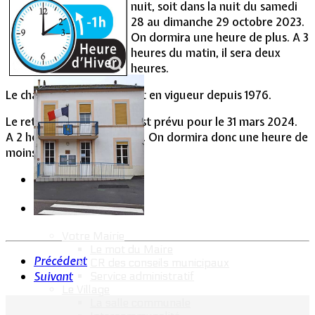
nuit, soit dans la nuit du samedi
28 au dimanche 29 octobre 2023.
Vie Municipale
On dormira une heure de plus. A 3
heures du matin, il sera deux
heures.
Le changement d’heure est en vigueur depuis 1976.
Le retour à l’heure d’été est prévu pour le 31 mars 2024.
A 2 heures, il sera 3 heures. On dormira donc une heure de
moins.
Votre Mairie
Le mot du Maire
Précédent
CR des conseils municipaux
Suivant
Service administratif
Le Village
La salle communale