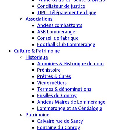
Conciliateur de justice
TIPI : Télépaiement en ligne
Associations
Anciens combattants
ASK Lommerange
Conseil de fabrique
Football Club Lommerange
Culture & Patrimoine
Historique
Armoiries & Historique du nom
Préhistoire
Prêtres & Curés
Vieux métiers
Termes & dénominations
Fusillés du Conroy
Anciens Maires de Lommerange
Lommerange et sa Généalogie
Patrimoine
Calvaire rue de Sancy
Fontaine du Conroy