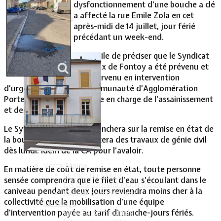
dysfonctionnement d’une bouche a clé
a affecté la rue Emile Zola en cet
Vie Municipale
après-midi de 14 juillet, jour férié
précédant un week-end.
Il est utile de préciser que le Syndicat
des Eaux de Fontoy a été prévenu et
est intervenu en intervention
d’urgence. Idem de la Communauté d’Agglomération
Portes de France-Thionville en charge de l’assainissement
et des avaloirs.
Le Syndicat des Eaux se penchera sur la remise en état de
la bouche à clé qui nécessitera des travaux de génie civil
dès lundi. Idem de la CA pour l’avaloir.
Votre Mairie
En matière de coût de remise en état, toute personne
Le mot du Maire
sensée comprendra que le filet d’eau s’écoulant dans le
CR des conseils municipaux
caniveau pendant deux jours reviendra moins cher à la
Service administratif
collectivité que la mobilisation d’une équipe
Le Village
d’intervention payée au tarif dimanche-jours fériés.
La salle communale