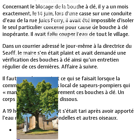
Intercommunalité
Concernant le blocage de la bouche à clé, il y a un mois
Plan de situation
Lotissement Hambois
exactement, le 14 juin, lors d’une casse sur une conduite
Projet de lotissements
d’eau de la rue Jules Ferry, il avait été impossible d’isoler
Sodevam Nord-Lorraine
le seul particulier concerné pour cause de bouche à clé
Hambois, rappel historique
inopérante. Il avait fallu couper l’eau de tout le village.
Le lotissement Hambois
Dans un courrier adressé le jour-même à la directrice du
Seaff, le maire s’en était plaint et avait demandé une
Cadre de vie
vérification des bouches à clé ainsi qu’un entretien
régulier de ces dernières. Affaire à suivre.
Il faut rappeler que c’est ce qui se faisait lorsque la
commune avait un corps local de sapeurs-pompiers qui
« manoeuvrait » régulièrement ces bouches à clé. Un
corps malheureusement dissous.
A 19 heures, l’écoulement s’était tari après avoir apporté
l'eau nécessaire aux hirondelles et autres oiseaux.