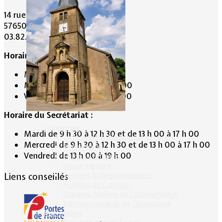
14 rue Maréchal Joffre
57650 LOMMERANGE
03.82.84.81.48
Horaire de la Mairie:
Mardi de 10 h 00 à 11 h 00
Mercredi de 14 h 00 à 16 h 00
Vendredi de 17 h 00 à 19 h 00
Horaire du Secrétariat :
Historique
Mardi de 9 h 30 à 12 h 30 et de 13 h 00 à 17 h 00
Armoiries & Historique du nom
Mercredi de 9 h 30 à 12 h 30 et de 13 h 00 à 17 h 00
Préhistoire
Vendredi de 13 h 00 à 19 h 00
Prêtres & Curés
Vieux métiers
Termes & dénominations
Liens conseillés
Fusillés du Conroy
Anciens Maires de Lommerange
Lommerange et sa Généalogie
Patrimoine