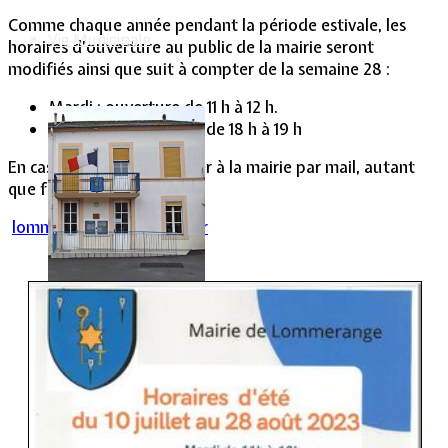
Comme chaque année pendant la période estivale, les
Vie Municipale
horaires d’ouverture au public de la mairie seront
modifiés ainsi que suit à compter de la semaine 28 :
Mardi : ouverture de 11 h à 12 h.
Vendredi : ouverture de 18 h à 19 h
En cas d’urgence, s’adresser à la mairie par mail, autant
que faire se peut :
lommerange@wanadoo.fr
Votre Mairie
Le mot du Maire
CR des conseils municipaux
Service administratif
Le Village
La salle communale