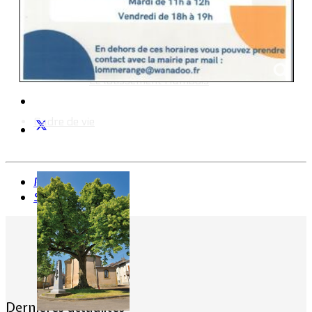
Intercommunalité
Plan de situation
Lotissement Hambois
Projet de lotissements
Sodevam Nord-Lorraine
Hambois, rappel historique
Le lotissement Hambois
Cadre de vie
Précédent
Suivant
Dernières actualités