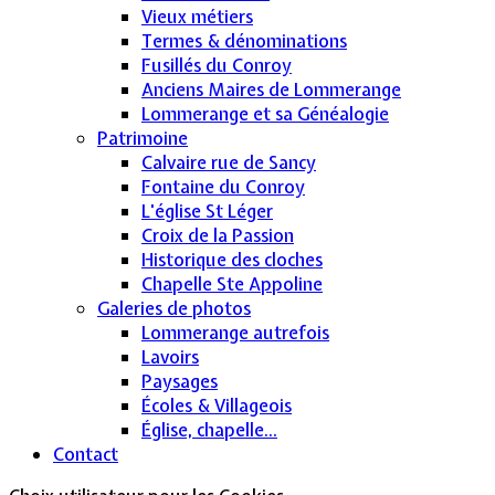
Vieux métiers
Termes & dénominations
Fusillés du Conroy
Anciens Maires de Lommerange
Lommerange et sa Généalogie
Patrimoine
Calvaire rue de Sancy
Fontaine du Conroy
L'église St Léger
Croix de la Passion
Historique des cloches
Chapelle Ste Appoline
Galeries de photos
Lommerange autrefois
Lavoirs
Paysages
Écoles & Villageois
Église, chapelle...
Contact