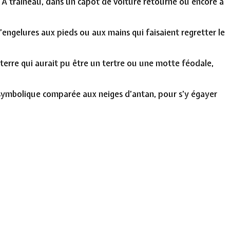
. A traineau, dans un capot de voiture retourné ou encore à
d’engelures aux pieds ou aux mains qui faisaient regretter le
terre qui aurait pu être un tertre ou une motte féodale,
e symbolique comparée aux neiges d’antan, pour s’y égayer