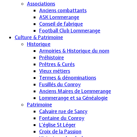
Associations
Anciens combattants
ASK Lommerange
Conseil de fabrique
Football Club Lommerange
Culture & Patrimoine
Historique
Armoiries & Historique du nom
Préhistoire
Prêtres & Curés
Vieux métiers
Termes & dénominations
Fusillés du Conroy
Anciens Maires de Lommerange
Lommerange et sa Généalogie
Patrimoine
Calvaire rue de Sancy
Fontaine du Conroy
L'église St Léger
Croix de la Passion