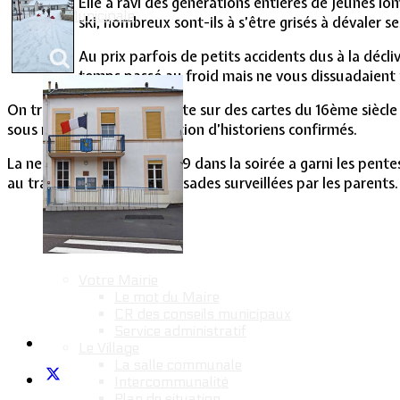
Elle a ravi des générations entières de jeunes l
Vie Municipale
ski, nombreux sont-ils à s’être grisés à dévaler s
Au prix parfois de petits accidents dus à la décl
temps passé au froid mais ne vous dissuadaient
On trouve trace de la moute sur des cartes du 16ème siècle
sous réserve de l’appréciation d’historiens confirmés.
La neige apparue le jeudi 19 dans la soirée a garni les pe
au travers de quelques glissades surveillées par les parents.
Votre Mairie
Le mot du Maire
CR des conseils municipaux
Service administratif
Le Village
La salle communale
Intercommunalité
Plan de situation