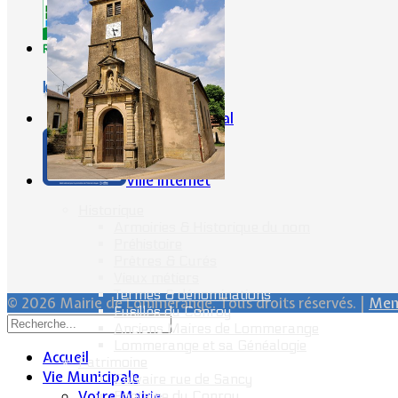
CG57
Conseil Régional
Ville Internet
Historique
Armoiries & Historique du nom
Préhistoire
Prêtres & Curés
Vieux métiers
Termes & dénominations
© 2026 Mairie de Lommerange. Tous droits réservés. |
Ment
Fusillés du Conroy
Anciens Maires de Lommerange
Lommerange et sa Généalogie
Accueil
Patrimoine
Vie Municipale
Calvaire rue de Sancy
Votre Mairie
Fontaine du Conroy