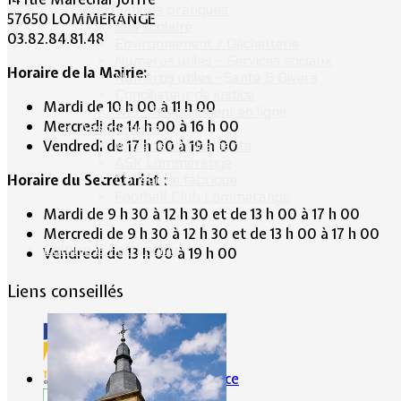
Informations pratiques
57650 LOMMERANGE
Bus scolaire
03.82.84.81.48
Environnement / Déchetterie
Numéros utiles - Services sociaux
Horaire de la Mairie:
Numéros utiles -Santé & Divers
Conciliateur de justice
Mardi de 10 h 00 à 11 h 00
TIPI : Télépaiement en ligne
Mercredi de 14 h 00 à 16 h 00
Associations
Vendredi de 17 h 00 à 19 h 00
Anciens combattants
ASK Lommerange
Horaire du Secrétariat :
Conseil de fabrique
Football Club Lommerange
Mardi de 9 h 30 à 12 h 30 et de 13 h 00 à 17 h 00
Mercredi de 9 h 30 à 12 h 30 et de 13 h 00 à 17 h 00
Culture & Patrimoine
Vendredi de 13 h 00 à 19 h 00
Liens conseillés
Portes de France