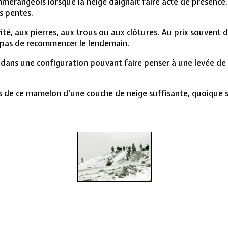
ommerangeois lorsque la neige daignait faire acte de présence
es pentes.
ivité, aux pierres, aux trous ou aux clôtures. Au prix souvent 
 pas de recommencer le lendemain.
 dans une configuration pouvant faire penser à une levée de 
ntes de ce mamelon d’une couche de neige suffisante, quoiqu