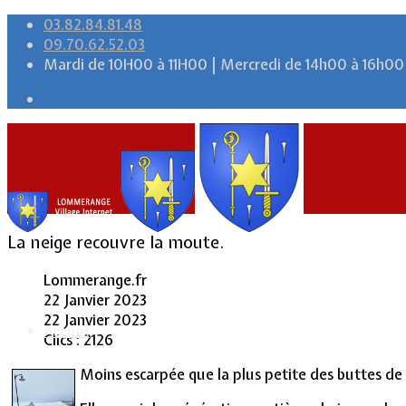
03.82.84.81.48
09.70.62.52.03
Mardi de 10H00 à 11H00 | Mercredi de 14h00 à 16h00
La neige recouvre la moute.
Lommerange.fr
22 Janvier 2023
22 Janvier 2023
Accueil
Clics : 2126
Moins escarpée que la plus petite des buttes de t