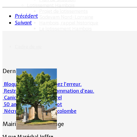
Lotissement Hambois
Projet de lotissements
Précédent
Sodevam Nord-Lorraine
Suivant
Hambois, rappel historique
Le lotissement Hambois
Cadre de vie
Dernières actualités
Bloqué en forêt. Cherchez l’erreur.
Restrictions sur la consommation d'eau.
Canicule et milieu naturel
50 ans d’histoires de foot
Nécrologie : Norbert Lacolombe
Mairie de Lommerange
14 rue Maréchal Joffre