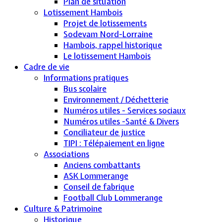
Plan de situation
Lotissement Hambois
Projet de lotissements
Sodevam Nord-Lorraine
Hambois, rappel historique
Le lotissement Hambois
Cadre de vie
Informations pratiques
Bus scolaire
Environnement / Déchetterie
Numéros utiles - Services sociaux
Numéros utiles -Santé & Divers
Conciliateur de justice
TIPI : Télépaiement en ligne
Associations
Anciens combattants
ASK Lommerange
Conseil de fabrique
Football Club Lommerange
Culture & Patrimoine
Historique