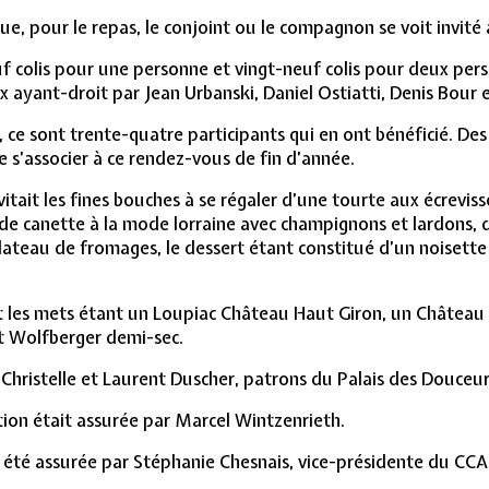
ue, pour le repas, le conjoint ou le compagnon se voit invité 
euf colis pour une personne et vingt-neuf colis pour deux pe
ux ayant-droit par Jean Urbanski, Daniel Ostiatti, Denis Bou
 ce sont trente-quatre participants qui en ont bénéficié. Des
 maladie de s’associer à ce rendez-vous de fin 
itait les fines bouches à se régaler d’une tourte aux écrevi
 de canette à la mode lorraine avec champignons et lardons,
lateau de fromages, le dessert étant constitué d’un noisette 
nant les mets étant un Loupiac Château Haut Giron, un Châtea
 Wolfberger demi-sec.
 Christelle et Laurent Duscher, patrons du Palais des Douceur
ion était assurée par Marcel Wintzenrieth.
s a été assurée par Stéphanie Chesnais, vice-présidente 