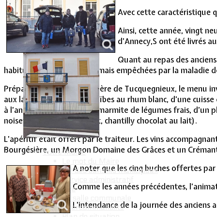
Vie Municipale
Avec cette caractéristique q
Ainsi, cette année, vingt n
d’Annecy,S ont été livrés a
Quant au repas des anciens,
habituellement présentes mais empêchées par la
Préparé par la société Benière de Tucquegnieux, le menu inv
aux lardon, d’un trou-Caraïbes au rhum blanc, d’une cuisse
à l’ancienne avec une mini marmite de légumes frais, d’un p
noisette, crémeux chocolat, chantilly chocolat au lait).
L’apéritif était offert par le traiteur. Les vins accompag
Bourgésière, un Morgon Domaine des Grâces et un Crémant
Votre Mairie
Le mot du Maire
A noter que les cinq buches offertes par
CR des conseils municipaux
Service administratif
Comme les années précédentes, l’animat
Le Village
La salle communale
L’intendance de la journée des ancien
Intercommunalité
Plan de situation