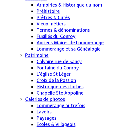
Armoiries & Historique du nom
Préhistoire
Prêtres & Curés
Vieux métiers
Termes & dénominations
Fusillés du Conroy
Anciens Maires de Lommerange
Lommerange et sa Généalogie
Patrimoine
Calvaire rue de Sancy
Fontaine du Conroy
L'église St Léger
Croix de la Passion
Historique des cloches
Chapelle Ste Appoline
Galeries de photos
Lommerange autrefois
Lavoirs
Paysages
Écoles & Villageois