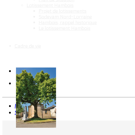
Lotissement Hambois
Projet de lotissements
Sodevam Nord-Lorraine
Hambois, rappel historique
Le lotissement Hambois
Cadre de vie
Précédent
Suivant