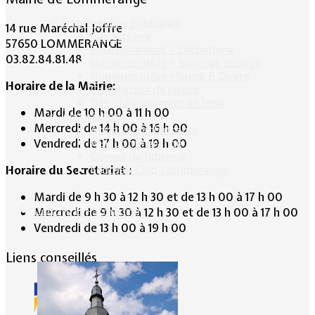
Informations pratiques
14 rue Maréchal Joffre
Bus scolaire
57650 LOMMERANGE
Environnement / Déchetterie
03.82.84.81.48
Numéros utiles - Services sociaux
Numéros utiles -Santé & Divers
Horaire de la Mairie:
Conciliateur de justice
TIPI : Télépaiement en ligne
Mardi de 10 h 00 à 11 h 00
Associations
Mercredi de 14 h 00 à 16 h 00
Anciens combattants
Vendredi de 17 h 00 à 19 h 00
ASK Lommerange
Conseil de fabrique
Horaire du Secrétariat :
Football Club Lommerange
Mardi de 9 h 30 à 12 h 30 et de 13 h 00 à 17 h 00
Culture & Patrimoine
Mercredi de 9 h 30 à 12 h 30 et de 13 h 00 à 17 h 00
Vendredi de 13 h 00 à 19 h 00
Liens conseillés