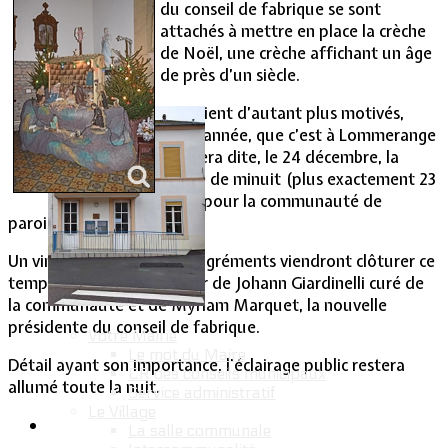
du conseil de fabrique se sont
attachés à mettre en place la crèche
Vie Municipale
de Noël, une crèche affichant un âge
de près d’un siècle.
Ils étaient d’autant plus motivés,
cette année, que c’est à Lommerange
que sera dite, le 24 décembre, la
messe de minuit (plus exactement 23
h 30) pour la communauté de
paroisses.
Un vin chaud et quelques agréments viendront clôturer ce
temps fort de Noël autour de Johann Giardinelli curé de
la communauté et de Myriam Marquet, la nouvelle
présidente du conseil de fabrique.
Votre Mairie
Le mot du Maire
Détail ayant son importance, l'éclairage public restera
CR des conseils municipaux
allumé toute la nuit.
Service administratif
Le Village
La salle communale