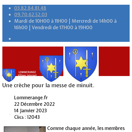
03.82.84.81.48
09.70.62.52.03
Mardi de 10H00 à 11H00 | Mercredi de 14h00 à
16h00 | Vendredi de 17H00 à 19H00
Une crèche pour la messe de minuit.
Lommerange.fr
22 Décembre 2022
14 Janvier 2023
Accueil
Clics : 12043
Comme chaque année, les membres