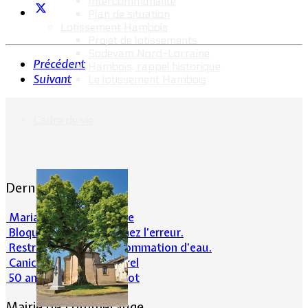
Intercommunalité
Plan de situation
Lotissement Hambois
Projet de lotissements
Sodevam Nord-Lorraine
Précédent
Hambois, rappel historique
Suivant
Le lotissement Hambois
Cadre de vie
Dernières actualités
Mariage : Maxime Emilie
Bloqué en forêt. Cherchez l’erreur.
Restrictions sur la consommation d'eau.
Canicule et milieu naturel
50 ans d’histoires de foot
Mairie de Lommerange