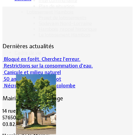
Intercommunalité
Plan de situation
Lotissement Hambois
Projet de lotissements
Sodevam Nord-Lorraine
Hambois, rappel historique
Le lotissement Hambois
Dernières actualités
Cadre de vie
Bloqué en forêt. Cherchez l’erreur.
Restrictions sur la consommation d'eau.
Canicule et milieu naturel
50 ans d’histoires de foot
Nécrologie : Norbert Lacolombe
Mairie de Lommerange
14 rue Maréchal Joffre
57650 LOMMERANGE
03.82.84.81.48