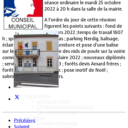
séance ordinaire le mardi 25 octobre
2022 à 20 h dans la salle de la mairie.
Vie Municipale
A l’ordre du jour de cette réunion
figurent les points suivants : fond de
concours 2022 ;temps de travail 1607
h ; spectacle de Saint Nicolas ; parking Nerdig, balisage,
éclairage, signalétique ; fourniture et pose d’une balise
sur le giratoire ; rebouchage des nids de poule sur la voirie
communale ; allocation scolaire 2022 ; nouveaux diplômés
; service hivernal 2022-2023 ; forêts devis Amard frères ;
forêts devis Piazza Frédéric ; pose motif de Noël ;
sobriété énergétique ; divers.
Votre Mairie
Le mot du Maire
CR des conseils municipaux
Service administratif
Le Village
Précédent
La salle communale
Suivant