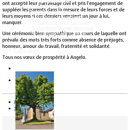
Intercommunalité
ont accepté leur parrainage civil et pris l’engagement de
Plan de situation
suppléer les parents dans la mesure de leurs forces et de
Lotissement Hambois
leurs moyens si ces derniers venaient un jour à lui,
Projet de lotissements
manquer.
Sodevam Nord-Lorraine
Hambois, rappel historique
Une cérémonie bien sympathique au cours de laquelle ont
Le lotissement Hambois
prévalu des mots très forts comme absence de préjugés,
honneur, amour du travail, fraternité et solidarité.
Cadre de vie
Tous nos vœux de prospérité à Angelo.
Précédent
Suivant