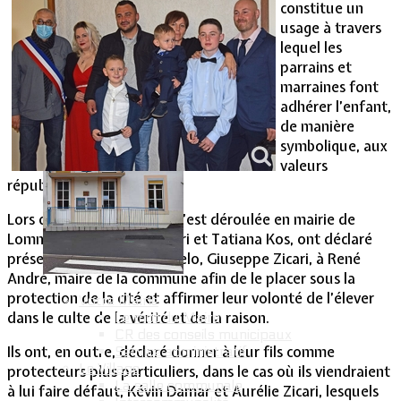
constitue un
usage à travers
Vie Municipale
lequel les
parrains et
marraines font
adhérer l’enfant,
de manière
symbolique, aux
valeurs
républicaines.
Lors d’une cérémonie qui s’est déroulée en mairie de
Lommerange, Vincent Zicari et Tatiana Kos, ont déclaré
présenter leur enfant Angelo, Giuseppe Zicari, à René
André, maire de la commune afin de le placer sous la
protection de la cité et affirmer leur volonté de l’élever
Votre Mairie
dans le culte de la vérité et de la raison.
Le mot du Maire
CR des conseils municipaux
Ils ont, en outre, déclaré donner à leur fils comme
Service administratif
Le Village
protecteurs plus particuliers, dans le cas où ils viendraient
La salle communale
à lui faire défaut, Kévin Damar et Aurélie Zicari, lesquels