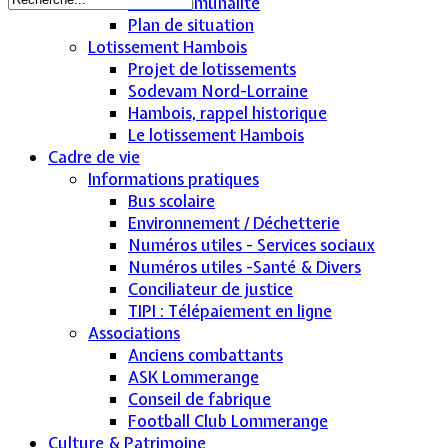
Intercommunalité
Plan de situation
Lotissement Hambois
Projet de lotissements
Sodevam Nord-Lorraine
Hambois, rappel historique
Le lotissement Hambois
Cadre de vie
Informations pratiques
Bus scolaire
Environnement / Déchetterie
Numéros utiles - Services sociaux
Numéros utiles -Santé & Divers
Conciliateur de justice
TIPI : Télépaiement en ligne
Associations
Anciens combattants
ASK Lommerange
Conseil de fabrique
Football Club Lommerange
Culture & Patrimoine