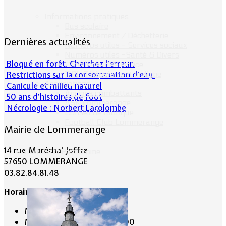
Informations pratiques
Bus scolaire
Environnement / Déchetterie
Dernières actualités
Numéros utiles - Services sociaux
Numéros utiles -Santé & Divers
Bloqué en forêt. Cherchez l’erreur.
Conciliateur de justice
Restrictions sur la consommation d'eau.
TIPI : Télépaiement en ligne
Associations
Canicule et milieu naturel
Anciens combattants
50 ans d’histoires de foot
ASK Lommerange
Nécrologie : Norbert Lacolombe
Conseil de fabrique
Football Club Lommerange
Mairie de Lommerange
14 rue Maréchal Joffre
Culture & Patrimoine
57650 LOMMERANGE
03.82.84.81.48
Horaire de la Mairie:
Mardi de 10 h 00 à 11 h 00
Mercredi de 14 h 00 à 16 h 00