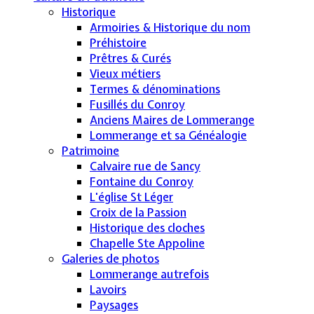
Historique
Armoiries & Historique du nom
Préhistoire
Prêtres & Curés
Vieux métiers
Termes & dénominations
Fusillés du Conroy
Anciens Maires de Lommerange
Lommerange et sa Généalogie
Patrimoine
Calvaire rue de Sancy
Fontaine du Conroy
L'église St Léger
Croix de la Passion
Historique des cloches
Chapelle Ste Appoline
Galeries de photos
Lommerange autrefois
Lavoirs
Paysages