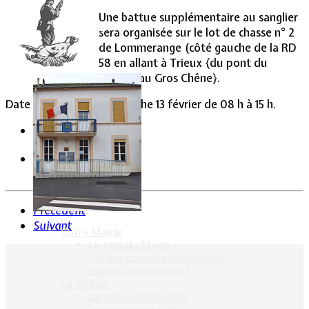
Une battue supplémentaire au sanglier
Vie Municipale
sera organisée sur le lot de chasse n° 2
de Lommerange (côté gauche de la RD
58 en allant à Trieux {du pont du
Conroy au Gros Chêne}.
Date de la battue : dimanche 13 février de 08 h à 15 h.
Précédent
Suivant
Votre Mairie
Le mot du Maire
CR des conseils municipaux
Service administratif
Le Village
La salle communale