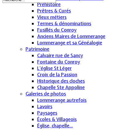
Préhistoire
Prêtres & Curés
Vieux métiers
Termes & dénominations
Fusillés du Conroy
Anciens Maires de Lommerange
Lommerange et sa Généalogie
Patrimoine
Calvaire rue de Sancy
Fontaine du Conroy
L'église St Léger
Croix de la Passion
Historique des cloches
Chapelle Ste Appoline
Galeries de photos
Lommerange autrefois
Lavoirs
Paysages
Écoles & Villageois
Église, chapelle...