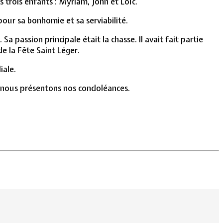
 trois enfants : Myriam, John et Loïc.
our sa bonhomie et sa serviabilité.
 passion principale était la chasse. Il avait fait partie
e la Fête Saint Léger.
iale.
e, nous présentons nos condoléances.