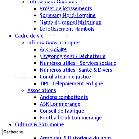
Lotissement Hambois
L'église St Léger
Projet de lotissements
Croix de la Passion
Sodevam Nord-Lorraine
Historique des cloches
Hambois, rappel historique
Chapelle Ste Appoline
Le lotissement Hambois
Galeries de photos
Lommerange autrefois
Cadre de vie
Lavoirs
Informations pratiques
Paysages
Bus scolaire
Écoles & Villageois
Environnement / Déchetterie
Église, chapelle...
Numéros utiles - Services sociaux
Numéros utiles -Santé & Divers
Conciliateur de justice
Contact
TIPI : Télépaiement en ligne
Associations
Anciens combattants
ASK Lommerange
Conseil de fabrique
Football Club Lommerange
Culture & Patrimoine
Historique
Armoiries & Historique du nom