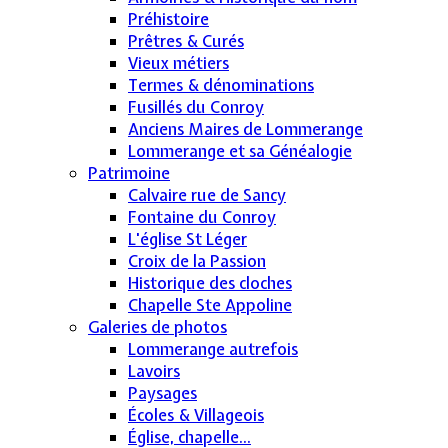
Préhistoire
Prêtres & Curés
Vieux métiers
Termes & dénominations
Fusillés du Conroy
Anciens Maires de Lommerange
Lommerange et sa Généalogie
Patrimoine
Calvaire rue de Sancy
Fontaine du Conroy
L'église St Léger
Croix de la Passion
Historique des cloches
Chapelle Ste Appoline
Galeries de photos
Lommerange autrefois
Lavoirs
Paysages
Écoles & Villageois
Église, chapelle...