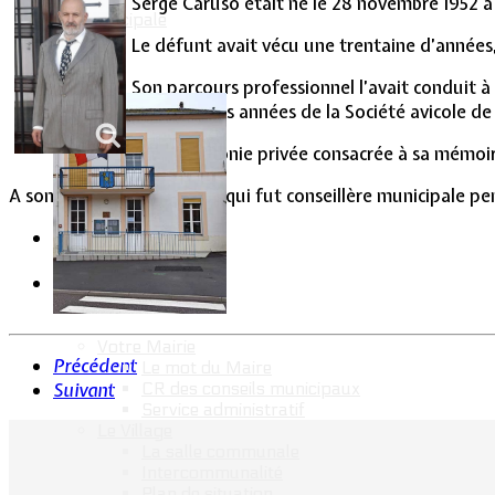
Serge Caruso était né le 28 novembre 1952 à 
Vie Municipale
Le défunt avait vécu une trentaine d’années,
Son parcours professionnel l’avait conduit à 
pendant des années de la Société avicole de 
Une cérémonie privée consacrée à sa mémoire 
A son ex-épouse, Mireille, qui fut conseillère municipale p
Votre Mairie
Précédent
Le mot du Maire
CR des conseils municipaux
Suivant
Service administratif
Le Village
La salle communale
Intercommunalité
Plan de situation