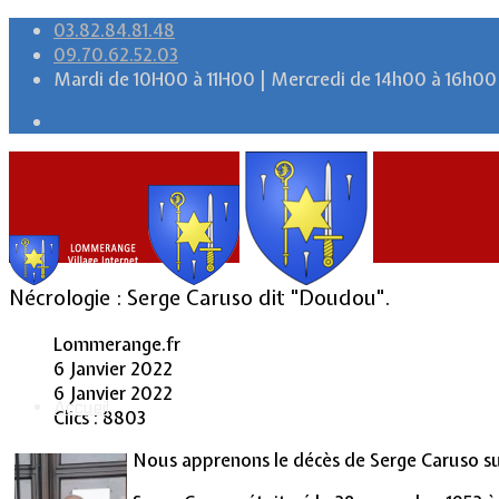
03.82.84.81.48
09.70.62.52.03
Mardi de 10H00 à 11H00 | Mercredi de 14h00 à 16h00
Nécrologie : Serge Caruso dit "Doudou".
Lommerange.fr
6 Janvier 2022
6 Janvier 2022
Accueil
Clics : 8803
Nous apprenons le décès de Serge Caruso sur