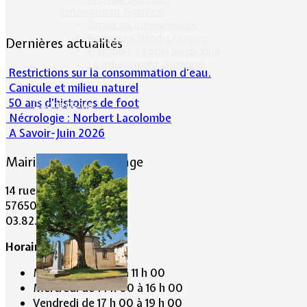
Lotissement Hambois
Projet de lotissements
Sodevam Nord-Lorraine
Dernières actualités
Hambois, rappel historique
Le lotissement Hambois
Restrictions sur la consommation d'eau.
Canicule et milieu naturel
50 ans d’histoires de foot
Cadre de vie
Nécrologie : Norbert Lacolombe
A Savoir-Juin 2026
Mairie de Lommerange
14 rue Maréchal Joffre
57650 LOMMERANGE
03.82.84.81.48
Horaire de la Mairie:
Mardi de 10 h 00 à 11 h 00
Mercredi de 14 h 00 à 16 h 00
Vendredi de 17 h 00 à 19 h 00