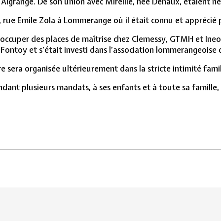
Algrange. De son union avec Mireille, née Denaux, étaient nés
 rue Emile Zola à Lommerange où il était connu et apprécié p
occuper des places de maîtrise chez Clemessy, GTMH et Ineo. Sa
Fontoy et s’était investi dans l’association lommerangeoise d
sera organisée ultérieurement dans la stricte intimité famil
endant plusieurs mandats, à ses enfants et à toute sa famill