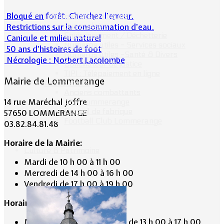
Bloqué en forêt. Cherchez l’erreur.
Informations pratiques
Bus scolaire
Restrictions sur la consommation d'eau.
Environnement / Déchetterie
Canicule et milieu naturel
Numéros utiles - Services sociaux
50 ans d’histoires de foot
Numéros utiles -Santé & Divers
Nécrologie : Norbert Lacolombe
Conciliateur de justice
TIPI : Télépaiement en ligne
Mairie de Lommerange
Associations
Anciens combattants
14 rue Maréchal Joffre
ASK Lommerange
Conseil de fabrique
57650 LOMMERANGE
Football Club Lommerange
03.82.84.81.48
Horaire de la Mairie:
Culture & Patrimoine
Mardi de 10 h 00 à 11 h 00
Mercredi de 14 h 00 à 16 h 00
Vendredi de 17 h 00 à 19 h 00
Horaire du Secrétariat :
Mardi de 9 h 30 à 12 h 30 et de 13 h 00 à 17 h 00