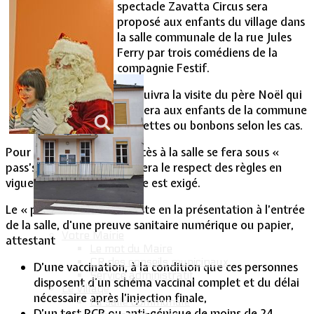
spectacle Zavatta Circus sera
proposé aux enfants du village dans
Vie Municipale
la salle communale de la rue Jules
Ferry par trois comédiens de la
compagnie Festif.
S’ensuivra la visite du père Noël qui
donnera aux enfants de la commune
baguettes ou bonbons selon les cas.
Pour les plus de 11 ans, l’accès à la salle se fera sous «
pass’sanitaire » et impliquera le respect des règles en
vigueur. Le port du masque est exigé.
Le « pass sanitaire » consiste en la présentation à l’entrée
de la salle, d'une preuve sanitaire numérique ou papier,
Votre Mairie
attestant
Le mot du Maire
CR des conseils municipaux
D’une vaccination, à la condition que ces personnes
Service administratif
disposent d'un schéma vaccinal complet et du délai
Le Village
nécessaire après l’injection finale,
La salle communale
D’un test PCR ou anti-génique de moins de 24