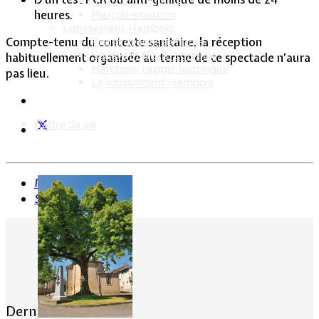
Intercommunalité
heures.
Plan de situation
Lotissement Hambois
Compte-tenu du contexte sanitaire, la réception
Projet de lotissements
Sodevam Nord-Lorraine
habituellement organisée au terme de ce spectacle n’aura
Hambois, rappel historique
pas lieu.
Le lotissement Hambois
Cadre de vie
Précédent
Suivant
Dernières actualités