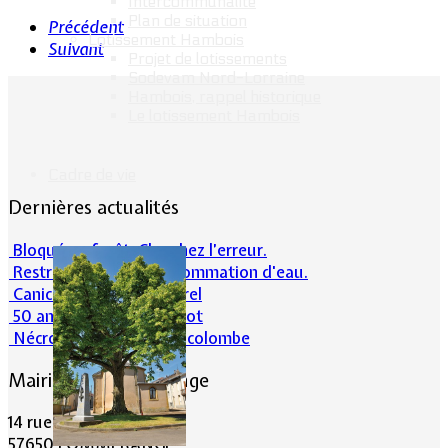
Intercommunalité
Plan de situation
Précédent
Lotissement Hambois
Suivant
Projet de lotissements
Sodevam Nord-Lorraine
Hambois, rappel historique
Le lotissement Hambois
Cadre de vie
Dernières actualités
Bloqué en forêt. Cherchez l’erreur.
Restrictions sur la consommation d'eau.
Canicule et milieu naturel
50 ans d’histoires de foot
Nécrologie : Norbert Lacolombe
Mairie de Lommerange
14 rue Maréchal Joffre
57650 LOMMERANGE