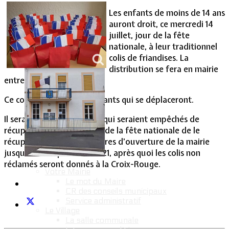
Les enfants de moins de 14 ans
Vie Municipale
auront droit, ce mercredi 14
juillet, jour de la fête
nationale, à leur traditionnel
colis de friandises. La
distribution se fera en mairie
entre 10 h 00 et 11 h 30.
Ce colis sera remis aux enfants qui se déplaceront.
Il sera loisible aux enfants qui seraient empêchés de
récupérer leur colis le jour de la fête nationale de le
récupérer aux jours et heures d’ouverture de la mairie
jusqu‘au 10 septembre 2021, après quoi les colis non
réclamés seront donnés à la Croix-Rouge.
Votre Mairie
Le mot du Maire
CR des conseils municipaux
Service administratif
Le Village
La salle communale