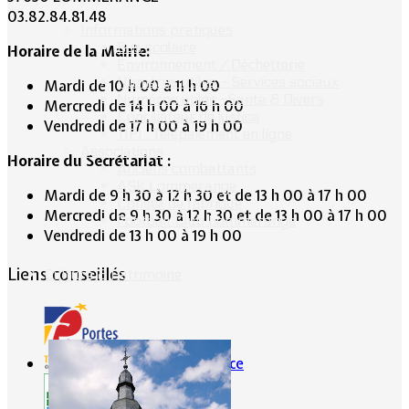
03.82.84.81.48
Informations pratiques
Bus scolaire
Horaire de la Mairie:
Environnement / Déchetterie
Numéros utiles - Services sociaux
Mardi de 10 h 00 à 11 h 00
Numéros utiles -Santé & Divers
Mercredi de 14 h 00 à 16 h 00
Conciliateur de justice
Vendredi de 17 h 00 à 19 h 00
TIPI : Télépaiement en ligne
Associations
Horaire du Secrétariat :
Anciens combattants
ASK Lommerange
Mardi de 9 h 30 à 12 h 30 et de 13 h 00 à 17 h 00
Conseil de fabrique
Mercredi de 9 h 30 à 12 h 30 et de 13 h 00 à 17 h 00
Football Club Lommerange
Vendredi de 13 h 00 à 19 h 00
Liens conseillés
Culture & Patrimoine
Portes de France