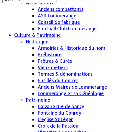
Associations
Anciens combattants
ASK Lommerange
Conseil de fabrique
Football Club Lommerange
Culture & Patrimoine
Historique
Armoiries & Historique du nom
Préhistoire
Prêtres & Curés
Vieux métiers
Termes & dénominations
Fusillés du Conroy
Anciens Maires de Lommerange
Lommerange et sa Généalogie
Patrimoine
Calvaire rue de Sancy
Fontaine du Conroy
L'église St Léger
Croix de la Passion