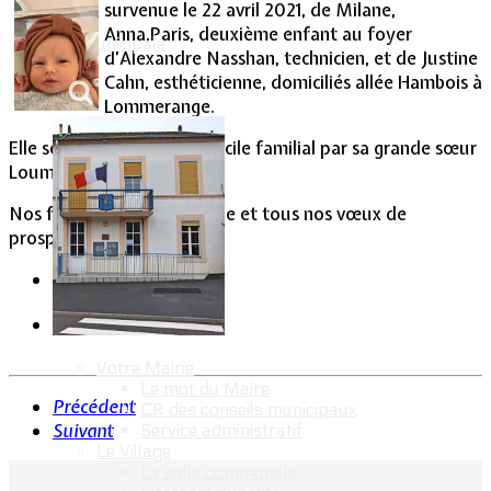
survenue le 22 avril 2021, de Milane,
Anna,Paris, deuxième enfant au foyer
Vie Municipale
d’Alexandre Nasshan, technicien, et de Justine
Cahn, esthéticienne, domiciliés allée Hambois à
Lommerange.
Elle sera accueillie au domicile familial par sa grande sœur
Loumène, 4 ans.
Nos félicitations à la famille et tous nos vœux de
prospérité au bébé.
Votre Mairie
Le mot du Maire
Précédent
CR des conseils municipaux
Suivant
Service administratif
Le Village
La salle communale