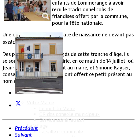
enfants de Lommerange à avoir
reçu le traditionnel colis de
Vie Municipale
friandises offert par la commune,
pour la fête nationale.
Une condition à cela: une date de naissance ne devant pas
er
excéder le 1
janvier 1993.
Des plus jeunes aux plus âgés de cette tranche d'âge, ils
se sont donc rendus en mairie, en ce matin de 14 juillet, où
Jean-Claude Rodicq, adjoint au maire, et Simone Kayser,
conseillère municipale, leur ont offert ce petit présent au
nom de la collectivité.
Votre Mairie
Le mot du Maire
CR des conseils municipaux
Service administratif
Le Village
Précédent
La salle communale
Suivant