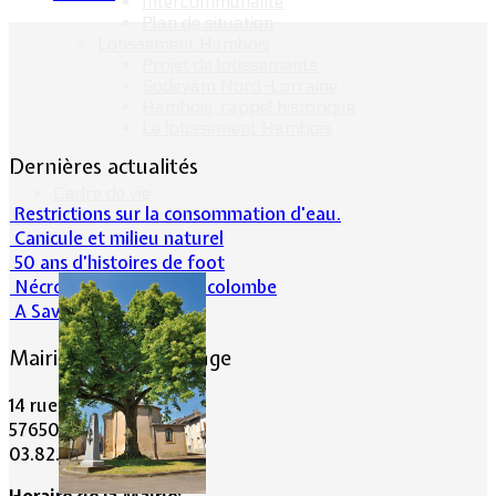
Intercommunalité
Plan de situation
Lotissement Hambois
Projet de lotissements
Sodevam Nord-Lorraine
Hambois, rappel historique
Le lotissement Hambois
Dernières actualités
Cadre de vie
Restrictions sur la consommation d'eau.
Canicule et milieu naturel
50 ans d’histoires de foot
Nécrologie : Norbert Lacolombe
A Savoir-Juin 2026
Mairie de Lommerange
14 rue Maréchal Joffre
57650 LOMMERANGE
03.82.84.81.48
Horaire de la Mairie: