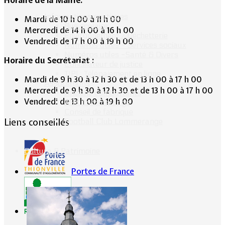
Informations pratiques
Mardi de 10 h 00 à 11 h 00
Bus scolaire
Mercredi de 14 h 00 à 16 h 00
Environnement / Déchetterie
Vendredi de 17 h 00 à 19 h 00
Numéros utiles - Services sociaux
Numéros utiles -Santé & Divers
Horaire du Secrétariat :
Conciliateur de justice
TIPI : Télépaiement en ligne
Mardi de 9 h 30 à 12 h 30 et de 13 h 00 à 17 h 00
Associations
Mercredi de 9 h 30 à 12 h 30 et de 13 h 00 à 17 h 00
Anciens combattants
Vendredi de 13 h 00 à 19 h 00
ASK Lommerange
Conseil de fabrique
Liens conseillés
Football Club Lommerange
Culture & Patrimoine
Portes de France
CG57