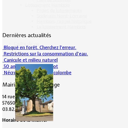
Lotissement Hambois
Projet de lotissements
Sodevam Nord-Lorraine
Hambois, rappel historique
Le lotissement Hambois
Dernières actualités
Cadre de vie
Bloqué en forêt. Cherchez l’erreur.
Restrictions sur la consommation d'eau.
Canicule et milieu naturel
50 ans d’histoires de foot
Nécrologie : Norbert Lacolombe
Mairie de Lommerange
14 rue Maréchal Joffre
57650 LOMMERANGE
03.82.84.81.48
Horaire de la Mairie: