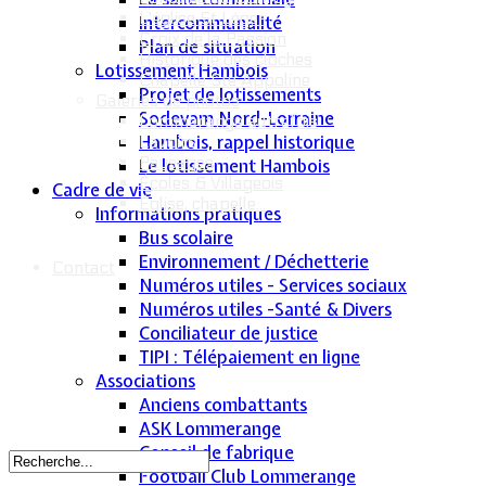
L'église St Léger
Intercommunalité
Croix de la Passion
Plan de situation
Historique des cloches
Lotissement Hambois
Chapelle Ste Appoline
Projet de lotissements
Galeries de photos
Sodevam Nord-Lorraine
Lommerange autrefois
Hambois, rappel historique
Lavoirs
Paysages
Le lotissement Hambois
Écoles & Villageois
Cadre de vie
Église, chapelle...
Informations pratiques
Bus scolaire
Environnement / Déchetterie
Contact
Numéros utiles - Services sociaux
Numéros utiles -Santé & Divers
Conciliateur de justice
TIPI : Télépaiement en ligne
Associations
Anciens combattants
ASK Lommerange
Conseil de fabrique
Football Club Lommerange