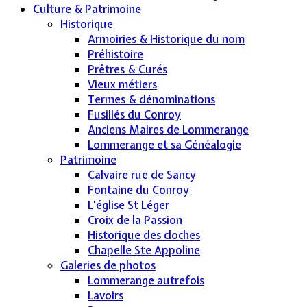
Culture & Patrimoine
Historique
Armoiries & Historique du nom
Préhistoire
Prêtres & Curés
Vieux métiers
Termes & dénominations
Fusillés du Conroy
Anciens Maires de Lommerange
Lommerange et sa Généalogie
Patrimoine
Calvaire rue de Sancy
Fontaine du Conroy
L'église St Léger
Croix de la Passion
Historique des cloches
Chapelle Ste Appoline
Galeries de photos
Lommerange autrefois
Lavoirs