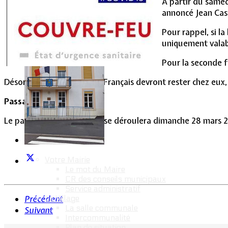
À partir du samed
Vie Municipale
annoncé Jean Cast
Pour rappel, si la
uniquement valab
Pour la seconde f
Désormais à 19 heures, les Français devront rester chez eux
Passage à l'heure d'été
Le passage à l'heure d'été se déroulera dimanche 28 mars 202
Votre Mairie
Le mot du Maire
CR des conseils municipaux
Service administratif
Le Village
Précédent
La salle communale
Suivant
Intercommunalité
Plan de situation