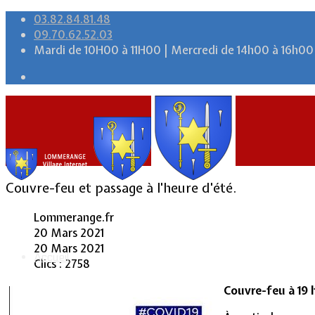
03.82.84.81.48
09.70.62.52.03
Mardi de 10H00 à 11H00 | Mercredi de 14h00 à 16h00
Couvre-feu et passage à l'heure d'été.
Lommerange.fr
20 Mars 2021
20 Mars 2021
Accueil
Clics : 2758
Couvre-feu à 19 