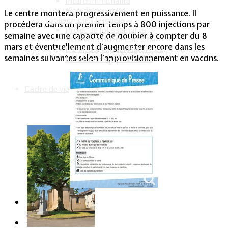
Intercommunalité
Plan de situation
Le centre montera progressivement en puissance. Il
Lotissement Hambois
procédera dans un premier temps à 800 injections par
Projet de lotissements
semaine avec une capacité de doubler à compter du 8
Sodevam Nord-Lorraine
mars et éventuellement d’augmenter encore dans les
Hambois, rappel historique
semaines suivantes selon l’approvisionnement en vaccins.
Le lotissement Hambois
Cadre de vie