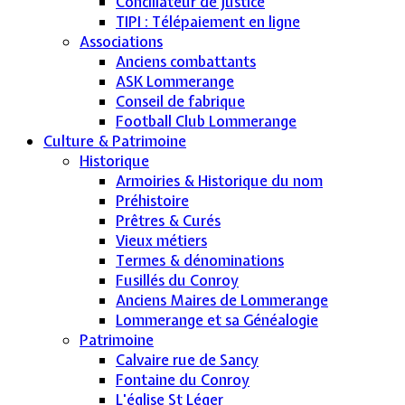
Conciliateur de justice
TIPI : Télépaiement en ligne
Associations
Anciens combattants
ASK Lommerange
Conseil de fabrique
Football Club Lommerange
Culture & Patrimoine
Historique
Armoiries & Historique du nom
Préhistoire
Prêtres & Curés
Vieux métiers
Termes & dénominations
Fusillés du Conroy
Anciens Maires de Lommerange
Lommerange et sa Généalogie
Patrimoine
Calvaire rue de Sancy
Fontaine du Conroy
L'église St Léger