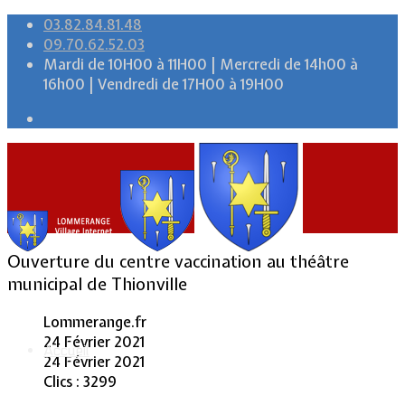
03.82.84.81.48
09.70.62.52.03
Mardi de 10H00 à 11H00 | Mercredi de 14h00 à
16h00 | Vendredi de 17H00 à 19H00
Ouverture du centre vaccination au théâtre
municipal de Thionville
Lommerange.fr
24 Février 2021
Accueil
24 Février 2021
Clics : 3299