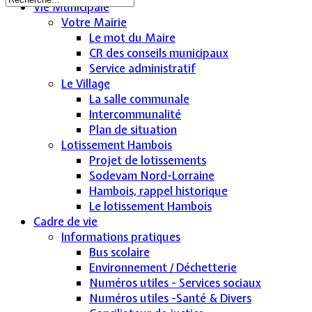
Vie Municipale
Votre Mairie
Le mot du Maire
CR des conseils municipaux
Service administratif
Le Village
La salle communale
Intercommunalité
Plan de situation
Lotissement Hambois
Projet de lotissements
Sodevam Nord-Lorraine
Hambois, rappel historique
Le lotissement Hambois
Cadre de vie
Informations pratiques
Bus scolaire
Environnement / Déchetterie
Numéros utiles - Services sociaux
Numéros utiles -Santé & Divers