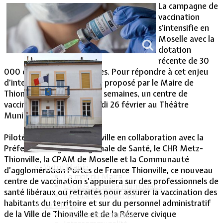
La campagne de
vaccination
Vie Municipale
s’intensifie en
Moselle avec la
dotation
récente de 30
000 doses supplémentaires. Pour répondre à cet enjeu
d’intensification et comme proposé par le Maire de
Thionville depuis plusieurs semaines, un centre de
vaccination ouvrira vendredi 26 février au Théâtre
Municipal de Thionville
Piloté par la Ville de Thionville en collaboration avec la
Préfecture, l’Agence régionale de Santé, le CHR Metz-
Thionville, la CPAM de Moselle et la Communauté
Votre Mairie
d’agglomération Portes de France Thionville, ce nouveau
Le mot du Maire
centre de vaccination s’appuiera sur des professionnels de
CR des conseils municipaux
santé libéraux ou retraités pour assurer la vaccination des
Service administratif
habitants du territoire et sur du personnel administratif
Le Village
de la Ville de Thionville et de la Réserve civique
La salle communale