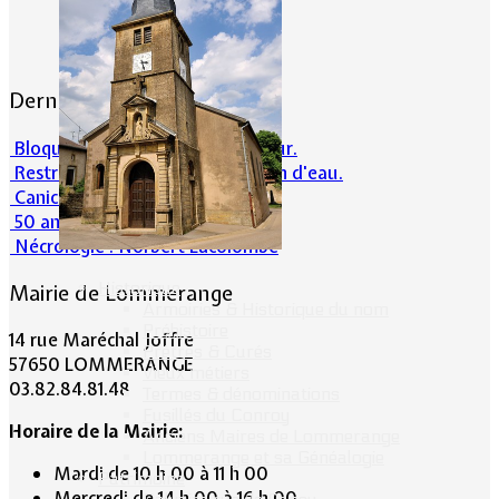
Dernières actualités
Bloqué en forêt. Cherchez l’erreur.
Restrictions sur la consommation d'eau.
Canicule et milieu naturel
50 ans d’histoires de foot
Nécrologie : Norbert Lacolombe
Historique
Mairie de Lommerange
Armoiries & Historique du nom
Préhistoire
14 rue Maréchal Joffre
Prêtres & Curés
57650 LOMMERANGE
Vieux métiers
03.82.84.81.48
Termes & dénominations
Fusillés du Conroy
Horaire de la Mairie:
Anciens Maires de Lommerange
Lommerange et sa Généalogie
Mardi de 10 h 00 à 11 h 00
Patrimoine
Mercredi de 14 h 00 à 16 h 00