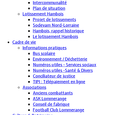
Intercommunalité
Plan de situation
Lotissement Hambois
Projet de lotissements
Sodevam Nord-Lorraine
Hambois, rappel historique
Le lotissement Hambois
Cadre de vie
Informations pratiques
Bus scolaire
Environnement / Déchetterie
Numéros utiles - Services sociaux
Numéros utiles -Santé & Divers
Conciliateur de justice
TIPI : Télépaiement en ligne
Associations
Anciens combattants
ASK Lommerange
Conseil de fabrique
Football Club Lommerange