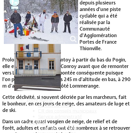
depuis plusieurs
années d’une piste
Vie Municipale
cyclable qui a été
réalisée par la
Communauté
d’Agglomération
Portes de France
Thionville.
Prolongeant la piste de Fontoy à partir du bas du Pogin,
elle emprunte la vallée du Conroy avant que de remonter
vers Lommerange. Une remontée conséquente puisque
l’on passe de plus ou moins 245 m d’altitude en bas, à 290
m d’altitude sur la route, côté Lommerange.
Cette déclivité, si souvent décriée par les marcheurs, fait
Votre Mairie
le bonheur, en ces jours de neige, des amateurs de luge et
Le mot du Maire
de ski.
CR des conseils municipaux
Service administratif
Dans un cadre quasi vosgien de neige, de relief et de
Le Village
forêt, adultes et enfants ont été nombreux à se retrouver
La salle communale