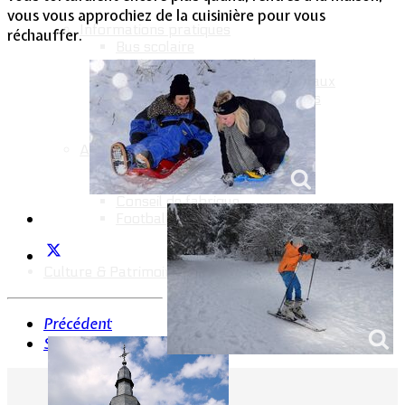
vous vous approchiez de la cuisinière pour vous
Informations pratiques
réchauffer.
Bus scolaire
Environnement / Déchetterie
Numéros utiles - Services sociaux
Numéros utiles -Santé & Divers
Conciliateur de justice
TIPI : Télépaiement en ligne
Associations
Anciens combattants
ASK Lommerange
Conseil de fabrique
Football Club Lommerange
Culture & Patrimoine
Précédent
Suivant