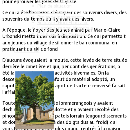
Intercommunalité
pour éprouver les joies de la glisse.
Plan de situation
Lotissement Hambois
Ce qui a été l'occasion d'évoquer des souvenirs divers, des
Projet de lotissements
souvenirs du temps où il y avait des hivers.
Sodevam Nord-Lorraine
Hambois, rappel historique
A l'époque, le Foyer des Jeunes animé par Marie-Claire
Le lotissement Hambois
Urbanski mettait des skis à disposition. Ce qui permettait
aux jeunes du village de sillonner le ban communal en
pratiquant du ski de fond
Cadre de vie
D'aucuns évoquaient la moute, cette levée de terre située
derrière le cimetière et qui, pendant des générations, a
été la station locale des activités hivernales. On la
descendait en luge. A défaut de matériel adapté, un
capot de voiture ou un capot de tracteur renversé faisait
l'affaire.
Toutes les générations de lommerangeois y avaient
déchiré leurs fonds de culotte et y avaient récolté des
pinçons ou pinguions en patois lorrain (engourdissements
et douleurs à l’extrémité des doigts dus au froid) qui
vous torturaient encore plus quand, rentrés à la maison,