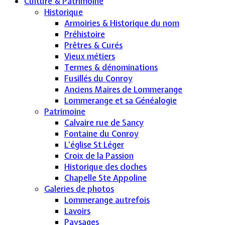
Culture & Patrimoine
Historique
Armoiries & Historique du nom
Préhistoire
Prêtres & Curés
Vieux métiers
Termes & dénominations
Fusillés du Conroy
Anciens Maires de Lommerange
Lommerange et sa Généalogie
Patrimoine
Calvaire rue de Sancy
Fontaine du Conroy
L'église St Léger
Croix de la Passion
Historique des cloches
Chapelle Ste Appoline
Galeries de photos
Lommerange autrefois
Lavoirs
Paysages