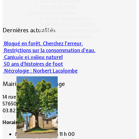
Intercommunalité
Plan de situation
Lotissement Hambois
Projet de lotissements
Sodevam Nord-Lorraine
Dernières actualités
Hambois, rappel historique
Le lotissement Hambois
Bloqué en forêt. Cherchez l’erreur.
Restrictions sur la consommation d'eau.
Cadre de vie
Canicule et milieu naturel
50 ans d’histoires de foot
Nécrologie : Norbert Lacolombe
Mairie de Lommerange
14 rue Maréchal Joffre
57650 LOMMERANGE
03.82.84.81.48
Horaire de la Mairie:
Mardi de 10 h 00 à 11 h 00