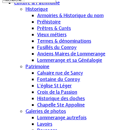
Culture & Patrimoine
Historique
Armoiries & Historique du nom
Préhistoire
Prêtres & Curés
Vieux métiers
Termes & dénominations
Fusillés du Conroy
Anciens Maires de Lommerange
Lommerange et sa Généalogie
Patrimoine
Calvaire rue de Sancy
Fontaine du Conroy
L'église St Léger
Croix de la Passion
Historique des cloches
Chapelle Ste Appoline
Galeries de photos
Lommerange autrefois
Lavoirs