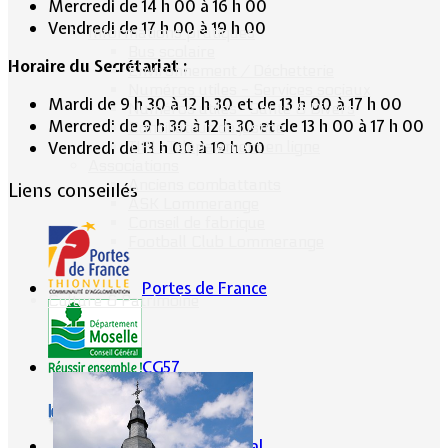
Mercredi de 14 h 00 à 16 h 00
Vendredi de 17 h 00 à 19 h 00
Informations pratiques
Bus scolaire
Horaire du Secrétariat :
Environnement / Déchetterie
Numéros utiles - Services sociaux
Mardi de 9 h 30 à 12 h 30 et de 13 h 00 à 17 h 00
Numéros utiles -Santé & Divers
Mercredi de 9 h 30 à 12 h 30 et de 13 h 00 à 17 h 00
Conciliateur de justice
TIPI : Télépaiement en ligne
Vendredi de 13 h 00 à 19 h 00
Associations
Anciens combattants
Liens conseillés
ASK Lommerange
Conseil de fabrique
Football Club Lommerange
Portes de France
Culture & Patrimoine
CG57
Conseil Régional