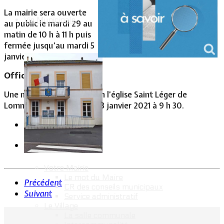
La mairie sera ouverte
Vie Municipale
au public le mardi 29 au
matin de 10 h à 11 h puis
fermée jusqu’au mardi 5
janvier 2021.
Office religieux
Une messe sera célébrée en l’église Saint Léger de
Lommerange le dimanche 3 janvier 2021 à 9 h 30.
Votre Mairie
Le mot du Maire
Précédent
CR des conseils municipaux
Suivant
Service administratif
Le Village
La salle communale