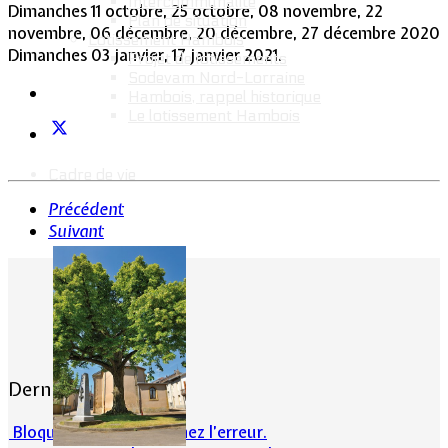
Intercommunalité
Dimanches 11 octobre, 25 octobre, 08 novembre, 22
Plan de situation
novembre, 06 décembre, 20 décembre, 27 décembre 2020
Lotissement Hambois
Dimanches 03 janvier, 17 janvier 2021.
Projet de lotissements
Sodevam Nord-Lorraine
Hambois, rappel historique
Le lotissement Hambois
Cadre de vie
Précédent
Suivant
Dernières actualités
Bloqué en forêt. Cherchez l’erreur.