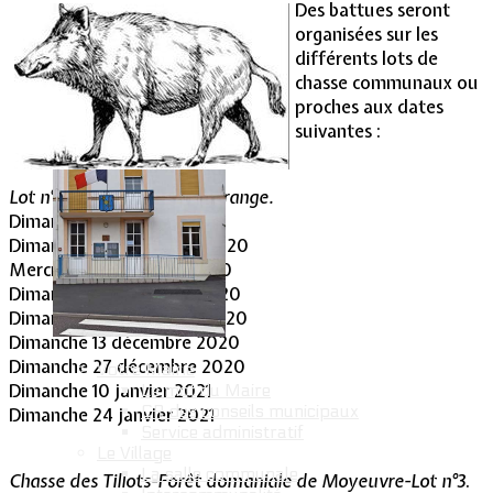
Des battues seront
organisées sur les
Vie Municipale
différents lots de
chasse communaux ou
proches aux dates
suivantes :
Lot n° 2 – Forêt de Lommerange.
Dimanche 18 octobre 2020
Dimanche 1er novembre 2020
Mercredi 11 novembre 2020
Dimanche 15 novembre 2020
Dimanche 29 novembre 2020
Dimanche 13 décembre 2020
Dimanche 27 décembre 2020
Votre Mairie
Dimanche 10 janvier 2021
Le mot du Maire
CR des conseils municipaux
Dimanche 24 janvier 2021
Service administratif
Le Village
La salle communale
Chasse des Tillots-Forêt domaniale de Moyeuvre-Lot n°3
.