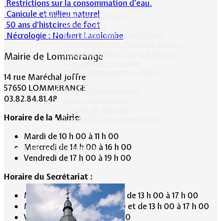
Restrictions sur la consommation d'eau.
Canicule et milieu naturel
Informations pratiques
50 ans d’histoires de foot
Bus scolaire
Nécrologie : Norbert Lacolombe
Environnement / Déchetterie
Numéros utiles - Services sociaux
Numéros utiles -Santé & Divers
Mairie de Lommerange
Conciliateur de justice
TIPI : Télépaiement en ligne
14 rue Maréchal Joffre
Associations
57650 LOMMERANGE
Anciens combattants
03.82.84.81.48
ASK Lommerange
Conseil de fabrique
Horaire de la Mairie:
Football Club Lommerange
Mardi de 10 h 00 à 11 h 00
Mercredi de 14 h 00 à 16 h 00
Culture & Patrimoine
Vendredi de 17 h 00 à 19 h 00
Horaire du Secrétariat :
Mardi de 9 h 30 à 12 h 30 et de 13 h 00 à 17 h 00
Mercredi de 9 h 30 à 12 h 30 et de 13 h 00 à 17 h 00
Vendredi de 13 h 00 à 19 h 00