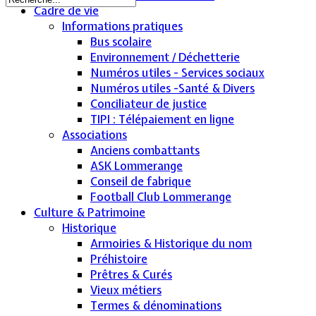
Cadre de vie
Informations pratiques
Bus scolaire
Environnement / Déchetterie
Numéros utiles - Services sociaux
Numéros utiles -Santé & Divers
Conciliateur de justice
TIPI : Télépaiement en ligne
Associations
Anciens combattants
ASK Lommerange
Conseil de fabrique
Football Club Lommerange
Culture & Patrimoine
Historique
Armoiries & Historique du nom
Préhistoire
Prêtres & Curés
Vieux métiers
Termes & dénominations