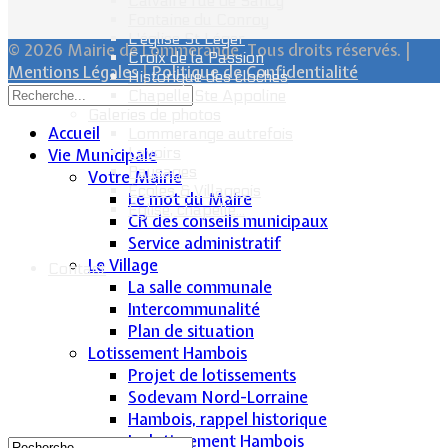
Calvaire rue de Sancy
Fontaine du Conroy
L'église St Léger
© 2026 Mairie de Lommerange. Tous droits réservés. |
Croix de la Passion
Mentions Légales
|
Politique de Confidentialité
Historique des cloches
Chapelle Ste Appoline
Galeries de photos
Accueil
Lommerange autrefois
Lavoirs
Vie Municipale
Paysages
Votre Mairie
Écoles & Villageois
Le mot du Maire
Église, chapelle...
CR des conseils municipaux
Service administratif
Le Village
Contact
La salle communale
Intercommunalité
Plan de situation
Lotissement Hambois
Projet de lotissements
Sodevam Nord-Lorraine
Hambois, rappel historique
Le lotissement Hambois