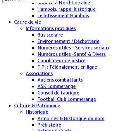
Sodevam Nord-Lorraine
Hambois, rappel historique
Le lotissement Hambois
Cadre de vie
Informations pratiques
Bus scolaire
Environnement / Déchetterie
Numéros utiles - Services sociaux
Numéros utiles -Santé & Divers
Conciliateur de justice
TIPI : Télépaiement en ligne
Associations
Anciens combattants
ASK Lommerange
Conseil de fabrique
Football Club Lommerange
Culture & Patrimoine
Historique
Armoiries & Historique du nom
Préhistoire