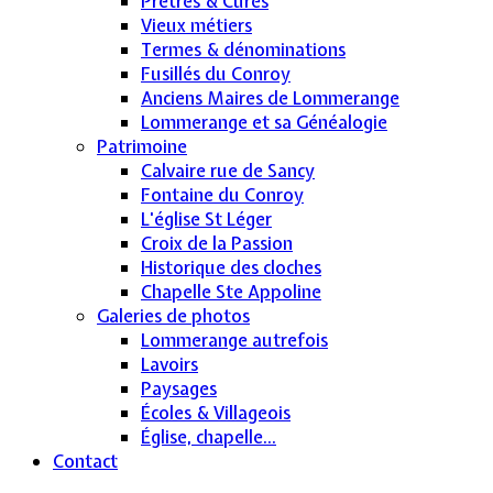
Prêtres & Curés
Vieux métiers
Termes & dénominations
Fusillés du Conroy
Anciens Maires de Lommerange
Lommerange et sa Généalogie
Patrimoine
Calvaire rue de Sancy
Fontaine du Conroy
L'église St Léger
Croix de la Passion
Historique des cloches
Chapelle Ste Appoline
Galeries de photos
Lommerange autrefois
Lavoirs
Paysages
Écoles & Villageois
Église, chapelle...
Contact