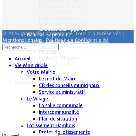
Calvaire rue de Sancy
Fontaine du Conroy
L'église St Léger
Croix de la Passion
Historique des cloches
Chapelle Ste Appoline
© 2026 Mairie de Lommerange. Tous droits réservés. |
Galeries de photos
Mentions Légales
|
Politique de Confidentialité
Lommerange autrefois
Lavoirs
Paysages
Écoles & Villageois
Accueil
Église, chapelle...
Vie Municipale
Votre Mairie
Le mot du Maire
Contact
CR des conseils municipaux
Service administratif
Le Village
La salle communale
Intercommunalité
Plan de situation
Lotissement Hambois
Projet de lotissements