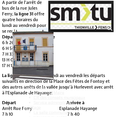
A partir de l’arrêt de
bus de la rue Jules
Vie Municipale
Ferry,
la ligne 31
offre
quatre horaires du
lundi au vendredi pour
se rendre au collège :
Départ Arrivée
6 h 26 6 H 42
6 H 54 7 H 10
7 H 33 7 H 49
13 H 03 13 H 19
17 H 12 17 H 28
La ligne 32
propose, du lundi au vendredi les départs
suivants en direction de la Place des Fêtes de Fontoy et
des autres arrêts de la vallée jusqu’à Hurlevent avec arrêt
Votre Mairie
à l’Esplanade de Hayange:
Le mot du Maire
CR des conseils municipaux
Départ
Arrivée à
Service administratif
Le Village
Arrêt Rue Ferry Esplanade Hayange
La salle communale
7 h 10 7 h 40