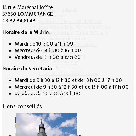
14 rue Maréchal Joffre
Informations pratiques
57650 LOMMERANGE
Bus scolaire
03.82.84.81.48
Environnement / Déchetterie
Numéros utiles - Services sociaux
Horaire de la Mairie:
Numéros utiles -Santé & Divers
Conciliateur de justice
Mardi de 10 h 00 à 11 h 00
TIPI : Télépaiement en ligne
Mercredi de 14 h 00 à 16 h 00
Associations
Anciens combattants
Vendredi de 17 h 00 à 19 h 00
ASK Lommerange
Conseil de fabrique
Horaire du Secrétariat :
Football Club Lommerange
Mardi de 9 h 30 à 12 h 30 et de 13 h 00 à 17 h 00
Mercredi de 9 h 30 à 12 h 30 et de 13 h 00 à 17 h 00
Culture & Patrimoine
Vendredi de 13 h 00 à 19 h 00
Liens conseillés
Portes de France