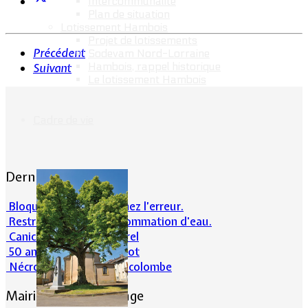
Intercommunalité
Plan de situation
Lotissement Hambois
Projet de lotissements
Précédent
Sodevam Nord-Lorraine
Hambois, rappel historique
Suivant
Le lotissement Hambois
Cadre de vie
Dernières actualités
Bloqué en forêt. Cherchez l’erreur.
Restrictions sur la consommation d'eau.
Canicule et milieu naturel
50 ans d’histoires de foot
Nécrologie : Norbert Lacolombe
Mairie de Lommerange