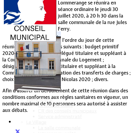
Lommerange se réunira en
séance ordinaire le jeudi 30
Vie Municipale
juillet 2020, à 20 h 30 dans la
salle communale de la rue Jules
Ferry.
A l’ordre du jour de cette
réunion, figurent les points suivants : budget primitif
2020 ; Désignation d’un délégué titulaire et suppléant à
la Commission Intercommunale du Logement ;
désignation d’un délégué titulaire et suppléant à la
Commission locale d’évaluation des transferts de charges ;
choix du spectacle de la St Nicolas 2020 ; divers.
Afin d’assurer un déroulement de cette réunion dans des
conditions conformes aux règles sanitaires en vigueur, un
Votre Mairie
nombre maximal de 10 personnes sera autorisé à assister
Le mot du Maire
aux débats.
CR des conseils municipaux
Service administratif
Le Village
La salle communale