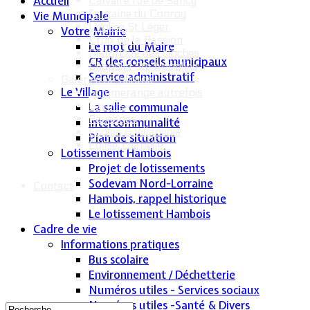
Accueil
Calvaire rue de Sancy
Fontaine du Conroy
Vie Municipale
L'église St Léger
Votre Mairie
Croix de la Passion
Le mot du Maire
Historique des cloches
CR des conseils municipaux
Chapelle Ste Appoline
Service administratif
Galeries de photos
Le Village
Lommerange autrefois
Lavoirs
La salle communale
Paysages
Intercommunalité
Écoles & Villageois
Plan de situation
Église, chapelle...
Lotissement Hambois
Projet de lotissements
Sodevam Nord-Lorraine
Contact
Hambois, rappel historique
Le lotissement Hambois
Cadre de vie
Informations pratiques
Bus scolaire
Environnement / Déchetterie
Numéros utiles - Services sociaux
Numéros utiles -Santé & Divers