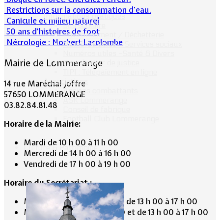
Restrictions sur la consommation d'eau.
Informations pratiques
Canicule et milieu naturel
Bus scolaire
50 ans d’histoires de foot
Environnement / Déchetterie
Nécrologie : Norbert Lacolombe
Numéros utiles - Services sociaux
Numéros utiles -Santé & Divers
Mairie de Lommerange
Conciliateur de justice
TIPI : Télépaiement en ligne
Associations
14 rue Maréchal Joffre
Anciens combattants
57650 LOMMERANGE
ASK Lommerange
03.82.84.81.48
Conseil de fabrique
Football Club Lommerange
Horaire de la Mairie:
Mardi de 10 h 00 à 11 h 00
Culture & Patrimoine
Mercredi de 14 h 00 à 16 h 00
Vendredi de 17 h 00 à 19 h 00
Horaire du Secrétariat :
Mardi de 9 h 30 à 12 h 30 et de 13 h 00 à 17 h 00
Mercredi de 9 h 30 à 12 h 30 et de 13 h 00 à 17 h 00