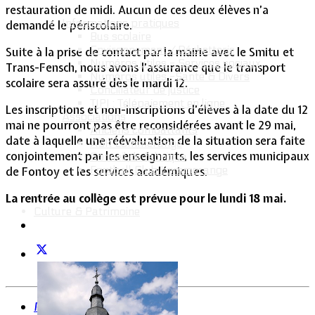
restauration de midi. Aucun de ces deux élèves n’a
Informations pratiques
demandé le périscolaire.
Bus scolaire
Environnement / Déchetterie
Suite à la prise de contact par la mairie avec le Smitu et
Numéros utiles - Services sociaux
Trans-Fensch, nous avons l’assurance que le transport
Numéros utiles -Santé & Divers
scolaire sera assuré dès le mardi 12.
Conciliateur de justice
TIPI : Télépaiement en ligne
Les inscriptions et non-inscriptions d’élèves à la date du 12
Associations
mai ne pourront pas être reconsidérées avant le 29 mai,
Anciens combattants
date à laquelle une réévaluation de la situation sera faite
ASK Lommerange
conjointement par les enseignants, les services municipaux
Conseil de fabrique
Football Club Lommerange
de Fontoy et les services académiques.
La rentrée au collège est prévue pour le lundi 18 mai.
Culture & Patrimoine
Précédent