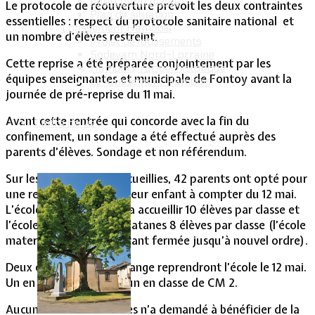
Intercommunalité
Le protocole de réouverture prévoit les deux contraintes
Plan de situation
essentielles : respect du protocole sanitaire national et
Lotissement Hambois
un nombre d'élèves restreint.
Projet de lotissements
Sodevam Nord-Lorraine
Cette reprise a été préparée conjointement par les
Hambois, rappel historique
équipes enseignantes et municipale de Fontoy avant la
Le lotissement Hambois
journée de pré-reprise du 11 mai.
Avant cette rentrée qui concorde avec la fin du
Cadre de vie
confinement, un sondage a été effectué auprès des
parents d’élèves. Sondage et non référendum.
Sur les 240 réponses recueillies, 42 parents ont opté pour
une re-scolarisation de leur enfant à compter du 12 mai.
L’école du Centre pourra accueillir 10 élèves par classe et
l’école maternelle des Platanes 8 élèves par classe (l’école
maternelle des Lilas restant fermée jusqu’à nouvel ordre).
Deux élèves de Lommerange reprendront l’école le 12 mai.
Un en classe de CE 2 et un en classe de CM 2.
Aucun de ces deux élèves n’a demandé à bénéficier de la