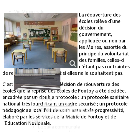
Vie Municipale
La réouverture des
écoles relève d'une
décision du
gouvernement,
appliquée ou non par
les Maires, assortie du
principe du volontariat
des familles, celles-ci
n'étant pas contraintes
de re-scolariser leur enfant si elles ne le souhaitent pas.
C’est sur la base de cette décision de réouverture des
écoles que la reprise des écoles de Fontoy a été décidée,
encadrée par un double protocole : un protocole sanitaire
Votre Mairie
national très lourd fixant un cadre sécurisé ; un protocole
Le mot du Maire
pédagogique local fait de souplesse et de progressivité,
CR des conseils municipaux
Service administratif
élaboré par les services de la Mairie de Fontoy et de
Le Village
l'Education Nationale.
La salle communale