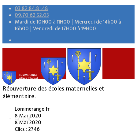
03.82.84.81.48
09.70.62.52.03
Mardi de 10H00 à 11H00 | Mercredi de 14h00 à
16h00 | Vendredi de 17H00 à 19H00
Réouverture des écoles maternelles et
élémentaire.
Lommerange.fr
8 Mai 2020
Accueil
8 Mai 2020
Clics : 2746