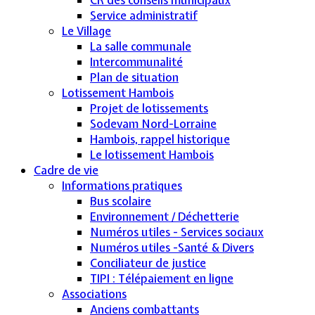
Service administratif
Le Village
La salle communale
Intercommunalité
Plan de situation
Lotissement Hambois
Projet de lotissements
Sodevam Nord-Lorraine
Hambois, rappel historique
Le lotissement Hambois
Cadre de vie
Informations pratiques
Bus scolaire
Environnement / Déchetterie
Numéros utiles - Services sociaux
Numéros utiles -Santé & Divers
Conciliateur de justice
TIPI : Télépaiement en ligne
Associations
Anciens combattants